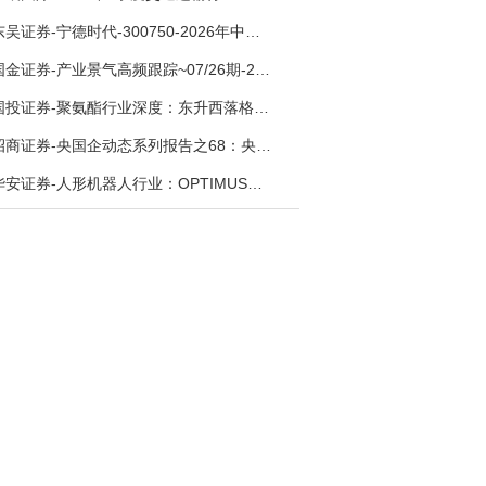
东吴证券-宁德时代-300750-2026年中报点评：出货高增业绩稳健，回购彰显龙头信心-260726
国金证券-产业景气高频跟踪~07/26期-260726
国投证券-聚氨酯行业深度：东升西落格局深化，供需紧平衡驱动盈利修复-260804
招商证券-央国企动态系列报告之68：央国企人工智能应用场景专题-260803
华安证券-人形机器人行业：OPTIMUS量产在即，核心零部件充分受益-260803