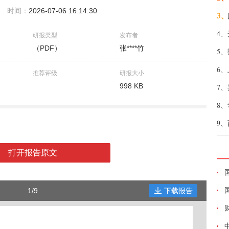
时间：
2026-07-06 16:14:30
3、
4、
研报类型
发布者
（PDF）
张****竹
5、
6、
推荐评级
研报大小
998 KB
7、
8、
9、
打开报告原文
1/9
下载报告