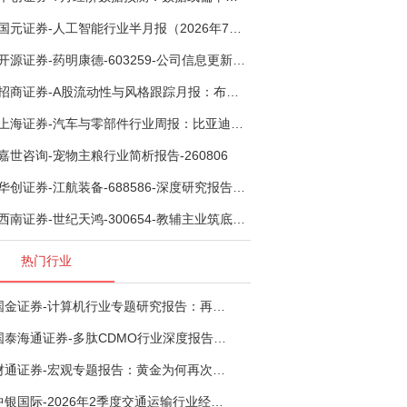
国元证券-人工智能行业半月报（2026年7月第2期）：Kimi K3发布，引领开源大模型发展-260805
开源证券-药明康德-603259-公司信息更新报告：TIDES业务超预期增长，小分子D&M加速向上-260805
招商证券-A股流动性与风格跟踪月报：布局成长超跌反弹，保留部分再平衡配置-260805
上海证券-汽车与零部件行业周报：比亚迪机器人“小迪”8月亮相，“人工智能+”赋能邮政无人机无人车加速落地-260805
嘉世咨询-宠物主粮行业简析报告-260806
华创证券-江航装备-688586-深度研究报告：我国机载生保与燃油系统核心供应商，发力“民机+军贸+特种制冷”新质新域——华创交运|航空强国系列（十二）-260804
西南证券-世纪天鸿-300654-教辅主业筑底蓄势，AI+教育打开第二曲线-260729
热门行业
国金证券-计算机行业专题研究报告：再谈超节点-260724
国泰海通证券-多肽CDMO行业深度报告：多肽市场扩容带动CDMO产能扩建-260727
财通证券-宏观专题报告：黄金为何再次与其他资产脱钩-260726
中银国际-2026年2季度交通运输行业经济运行前瞻分析：地缘冲突致航运和航空景气度分化，交通基础设施板块总体呈现稳健特征-260724