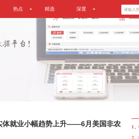
热点
精选
深度
实体就业小幅趋势上升——6月美国非农
1、
2、