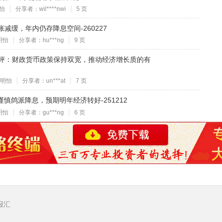
怡
分享者：wil****nwi
5 页
胀减缓，年内仍存降息空间-260227
明怡
分享者：hu***ng
9 页
议点评：财政货币政策保持双宽，推动经济增长质的有
明怡
分享者：un***at
7 页
谨慎鸽派降息，预期明年经济转好-251212
明怡
分享者：gu***ng
6 页
报汇