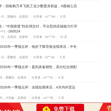
项点评：拟收购万丰飞机工业少数股东权益，A股核心且
一凡，梁婉怡，吴晨玥
分享者：vc***hd
8 页
究报告：“中国密度”到全球交付，平台型供应链能力打开
-260524
一凡，吴晨玥，张梦婷
分享者：he***ht
32 页
年报及2026年一季报点评：电价下降导致业绩承压，中长
一凡，霍鹏浩，吴晨玥
分享者：ia***an
6 页
年报及2026年一季报点评：盈利具备韧性，高分红比例彰
凡，霍鹏浩，吴晨玥
分享者：ro***01
6 页
年报及2026年一季报点评：业绩短期承压，4月内外贸运
凡，卢浩敏，吴晨玥
分享者：zs***85
5 页