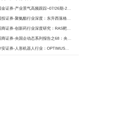
国金证券-产业景气高频跟踪~07/26期-260726
国投证券-聚氨酯行业深度：东升西落格局深化，供需紧平衡驱动盈利修复-260804
招商证券-创新药行业深度研究：RAS靶向治疗，四十年不可成药的终结，与终结之后的治疗格局演化-260805
招商证券-央国企动态系列报告之68：央国企人工智能应用场景专题-260803
华安证券-人形机器人行业：OPTIMUS量产在即，核心零部件充分受益-260803