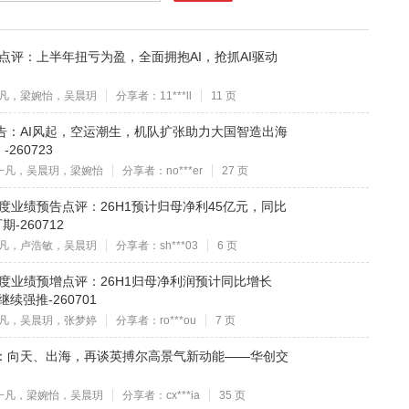
半年报点评：上半年扭亏为盈，全面拥抱AI，抢抓AI驱动
凡，梁婉怡，吴晨玥
分享者：11***ll
11 页
究报告：AI风起，空运潮生，机队扩张助力大国智造出海
60723
一凡，吴晨玥，梁婉怡
分享者：no***er
27 页
年半年度业绩预告点评：26H1预计归母净利45亿元，同比
-260712
凡，卢浩敏，吴晨玥
分享者：sh***03
6 页
年半年度业绩预增点评：26H1归母净利润预计同比增长
续强推-260701
凡，吴晨玥，张梦婷
分享者：ro***ou
7 页
究报告：向天、出海，再谈英搏尔高景气新动能——华创交
一凡，梁婉怡，吴晨玥
分享者：cx***ia
35 页