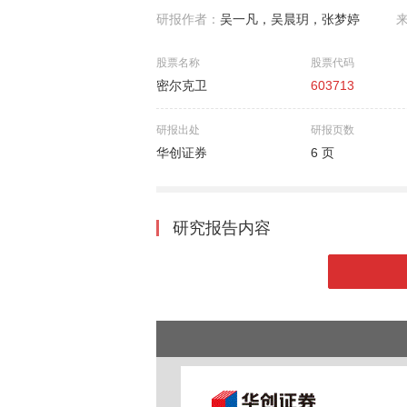
研报作者：
吴一凡，吴晨玥，张梦婷
股票名称
股票代码
密尔克卫
603713
研报出处
研报页数
华创证券
6 页
研究报告内容