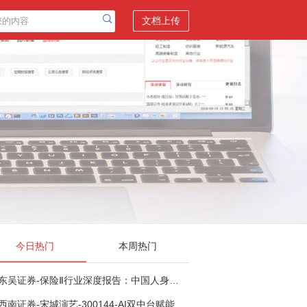
文档上传
今日热门
本周热门
东吴证券-保险Ⅱ行业深度报告：中国人身险银保渠道系列报告二，他山之石，可以攻玉-260806
西南证券-宋城演艺-300144-AI双中台赋能标准化复制，轻重资产双轮打开文旅成长新空间-260731