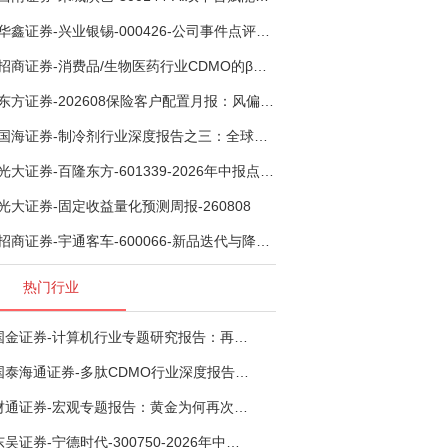
华鑫证券-兴业银锡-000426-公司事件点评报告：受益锡银产品涨价，H1利润大幅预增-260807
招商证券-消费品/生物医药行业CDMO的β：从药明康德超预期，看好中国CDMO头部公司成长空间-260805
东方证券-202608保险客户配置月报：风偏波动，配置均衡-260807
国海证券-制冷剂行业深度报告之三：全球配额重塑制冷剂价值，AI材料开启氟化工新时代-260806
光大证券-百隆东方-601339-2026年中报点评：上半年业绩表现高增，国内外产能均有亮眼表现-260807
光大证券-固定收益量化预测周报-260808
招商证券-宇通客车-600066-新品迭代与降本增效双轮驱动，海外市场放量可期-260805
热门行业
国金证券-计算机行业专题研究报告：再谈超节点-260724
国泰海通证券-多肽CDMO行业深度报告：多肽市场扩容带动CDMO产能扩建-260727
财通证券-宏观专题报告：黄金为何再次与其他资产脱钩-260726
东吴证券-宁德时代-300750-2026年中报点评：出货高增业绩稳健，回购彰显龙头信心-260726