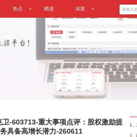
热点
精选
深度
卫-603713-重大事项点评：股权激励提
1、
具备高增长潜力-260611
2、