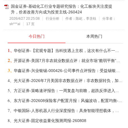
国金证券-基础化工行业专题研究报告：化工板块关注度提
升，价差改善方向成为投资主线-260424
2026/4/27 20:25:08
行业分析
作者：陈屹，李含钰
分享者：
sh***al
17 页
今日热门
本周热门
1、
华创证券-【宏观专题】当科技遇上主权，这次有什么不一样？——海外科技思辨系列五-260808
2、
开源证券-美国7月非农就业数据点评：就业市场“脆弱平衡”，美联储加息动力并不高-260808
3、
华鑫证券-兴业银锡-000426-公司事件点评报告：受益锡银产品涨价，H1利润大幅预增-260807
4、
光大证券-2026年7月美国非农数据点评：非农数据转负，加息预期继续收敛-260808
5、
方正证券-策略速评报告：一周复盘与前瞻，超跌反弹进入攻坚期-260808
6、
东方证券-202608保险客户配置月报：风偏波动，配置均衡-260807
7、
中银国际-人形机器人行业深度报告：具身智能理想载体，奇点渐至未来可期-260808
8、
光大证券-固定收益量化预测周报-260808