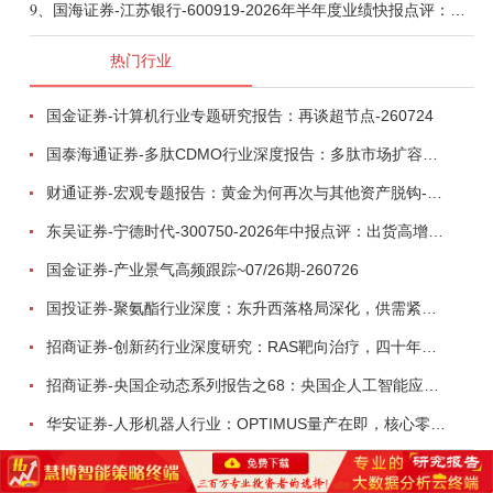
9、
国海证券-江苏银行-600919-2026年半年度业绩快报点评：营收加速增长，风险抵补能力充足-260807
热门行业
国金证券-计算机行业专题研究报告：再谈超节点-260724
国泰海通证券-多肽CDMO行业深度报告：多肽市场扩容带动CDMO产能扩建-260727
财通证券-宏观专题报告：黄金为何再次与其他资产脱钩-260726
东吴证券-宁德时代-300750-2026年中报点评：出货高增业绩稳健，回购彰显龙头信心-260726
国金证券-产业景气高频跟踪~07/26期-260726
国投证券-聚氨酯行业深度：东升西落格局深化，供需紧平衡驱动盈利修复-260804
招商证券-创新药行业深度研究：RAS靶向治疗，四十年不可成药的终结，与终结之后的治疗格局演化-260805
招商证券-央国企动态系列报告之68：央国企人工智能应用场景专题-260803
华安证券-人形机器人行业：OPTIMUS量产在即，核心零部件充分受益-260803