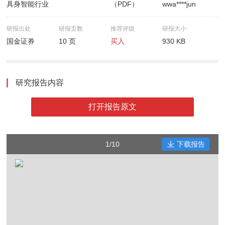
具身智能行业
（PDF）
wwa****jun
研报出处
研报页数
推荐评级
研报大小
国金证券
10 页
买入
930 KB
研究报告内容
打开报告原文
1/10
下载报告