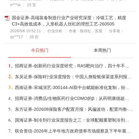
rr***ia
15 页
国金证券-高端装备制造行业产业研究深度：冷锻工艺，精度
C3+高效低成本，人形机器人丝杠的理想工艺-260505
2026/5/6 15:52:11
行业分析
作者：陈传红，苏晨
分享者：
yy***17
26 页
今日热门
本周热门
1、
招商证券-创新药行业深度研究：RAS靶向治疗，四十年不可成药的终结，与终结之后的治疗格局演化-260805
2、
东吴证券-保险Ⅱ行业深度报告：中国人身险银保渠道系列报告二，他山之石，可以攻玉-260806
3、
西南证券-宋城演艺-300144-AI双中台赋能标准化复制，轻重资产双轮打开文旅成长新空间-260731
4、
招商证券-消费品/生物医药行业CDMO的β：从药明康德超预期，看好中国CDMO头部公司成长空间-260805
5、
东方证券-202608保险客户配置月报：风偏波动，配置均衡-260807
6、
国海证券-制冷剂行业深度报告之三：全球配额重塑制冷剂价值，AI材料开启氟化工新时代-260806
7、
联合资信-2026年上半年地方政府债券市场观察及下半年展望：积极财政政策提质增效，地方债务迈向长效治理-260806