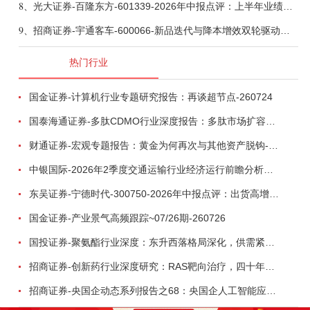
8、
光大证券-百隆东方-601339-2026年中报点评：上半年业绩表现高增，国内外产能均有亮眼表现-260807
9、
招商证券-宇通客车-600066-新品迭代与降本增效双轮驱动，海外市场放量可期-260805
热门行业
国金证券-计算机行业专题研究报告：再谈超节点-260724
国泰海通证券-多肽CDMO行业深度报告：多肽市场扩容带动CDMO产能扩建-260727
财通证券-宏观专题报告：黄金为何再次与其他资产脱钩-260726
中银国际-2026年2季度交通运输行业经济运行前瞻分析：地缘冲突致航运和航空景气度分化，交通基础设施板块总体呈现稳健特征-260724
东吴证券-宁德时代-300750-2026年中报点评：出货高增业绩稳健，回购彰显龙头信心-260726
国金证券-产业景气高频跟踪~07/26期-260726
国投证券-聚氨酯行业深度：东升西落格局深化，供需紧平衡驱动盈利修复-260804
招商证券-创新药行业深度研究：RAS靶向治疗，四十年不可成药的终结，与终结之后的治疗格局演化-260805
招商证券-央国企动态系列报告之68：央国企人工智能应用场景专题-260803