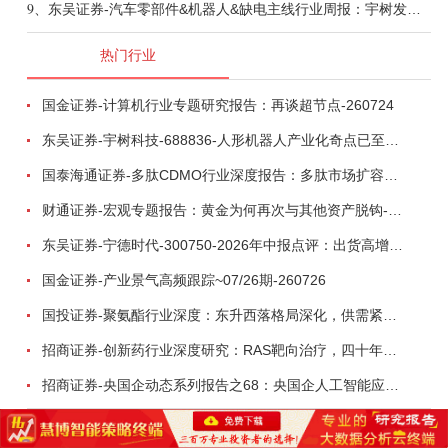
9、
东吴证券-汽车零部件&机器人&缺电主线行业周报：宇树发行价确认，卡特彼勒重启中速机项目-260809
热门行业
国金证券-计算机行业专题研究报告：再谈超节点-260724
东吴证券-宇树科技-688836-人形机器人产业化奇点已至，商业化龙头向AGI迈进-260809
国泰海通证券-多肽CDMO行业深度报告：多肽市场扩容带动CDMO产能扩建-260727
财通证券-宏观专题报告：黄金为何再次与其他资产脱钩-260726
东吴证券-宁德时代-300750-2026年中报点评：出货高增业绩稳健，回购彰显龙头信心-260726
国金证券-产业景气高频跟踪~07/26期-260726
国投证券-聚氨酯行业深度：东升西落格局深化，供需紧平衡驱动盈利修复-260804
招商证券-创新药行业深度研究：RAS靶向治疗，四十年不可成药的终结，与终结之后的治疗格局演化-260805
招商证券-央国企动态系列报告之68：央国企人工智能应用场景专题-260803