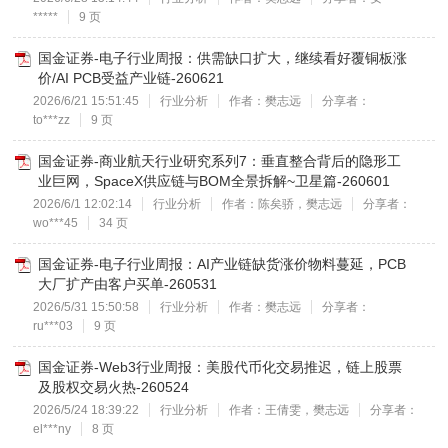
*****
9 页
国金证券-电子行业周报：供需缺口扩大，继续看好覆铜板涨
价/AI PCB受益产业链-260621
2026/6/21 15:51:45
行业分析
作者：樊志远
分享者：
to***zz
9 页
国金证券-商业航天行业研究系列7：垂直整合背后的隐形工
业巨网，SpaceX供应链与BOM全景拆解~卫星篇-260601
2026/6/1 12:02:14
行业分析
作者：陈矣骄，樊志远
分享者：
wo***45
34 页
国金证券-电子行业周报：AI产业链缺货涨价物料蔓延，PCB
大厂扩产由客户买单-260531
2026/5/31 15:50:58
行业分析
作者：樊志远
分享者：
ru***03
9 页
国金证券-Web3行业周报：美股代币化交易推迟，链上股票
及股权交易火热-260524
2026/5/24 18:39:22
行业分析
作者：王倩雯，樊志远
分享者：
el***ny
8 页