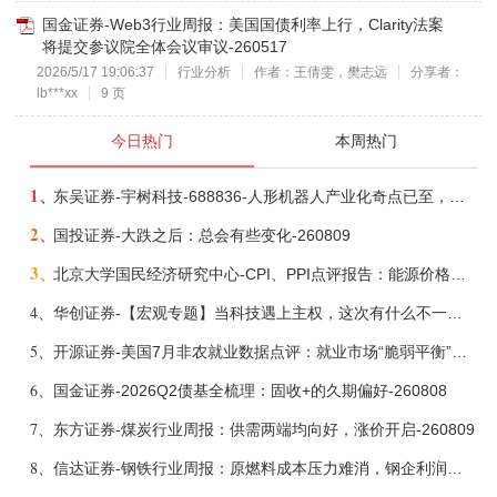
国金证券-Web3行业周报：美国国债利率上行，Clarity法案
将提交参议院全体会议审议-260517
2026/5/17 19:06:37
行业分析
作者：王倩雯，樊志远
分享者：
lb***xx
9 页
今日热门
本周热门
1、
东吴证券-宇树科技-688836-人形机器人产业化奇点已至，商业化龙头向AGI迈进-260809
2、
国投证券-大跌之后：总会有些变化-260809
3、
北京大学国民经济研究中心-CPI、PPI点评报告：能源价格继续下降，通胀率小幅走低-260809
4、
华创证券-【宏观专题】当科技遇上主权，这次有什么不一样？——海外科技思辨系列五-260808
5、
开源证券-美国7月非农就业数据点评：就业市场“脆弱平衡”，美联储加息动力并不高-260808
6、
国金证券-2026Q2债基全梳理：固收+的久期偏好-260808
7、
东方证券-煤炭行业周报：供需两端均向好，涨价开启-260809
8、
信达证券-钢铁行业周报：原燃料成本压力难消，钢企利润或短期承压-260809