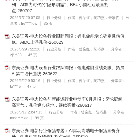
列：AI算力时代的“隐形刚需”，BBU小圆柱迎放量拐
点-260707
2026/7/7 20:07:05
行业分析
作者：曾朵红，阮巧燕，朱家佟
分
享者：fre****low
35 页
东吴证券-电力设备行业跟踪周报：锂电储能增长确定且估值
低、AIDC上游涨价-260629
2026/6/29 7:22:26
行业分析
作者：曾朵红，阮巧燕
分享者：
zj***33
45 页
东吴证券-电力设备行业跟踪周报：锂电储能业绩亮眼、拓展
AI第二增长曲线-260622
2026/6/22 9:53:16
行业分析
作者：曾朵红，阮巧燕
分享者：
ta***ie
47 页
东吴证券-电力设备与新能源行业电动车6月月报：需求延续
高景气，涨价逐步落地，继续强推-260617
2026/6/17 23:47:15
行业分析
作者：曾朵红，阮巧燕
分享者：
moo****kie
99 页
东吴证券-电新行业铜箔专题：AI驱动高端电子铜箔量价齐
升，锂电供需反转盈利拐点已现-260610