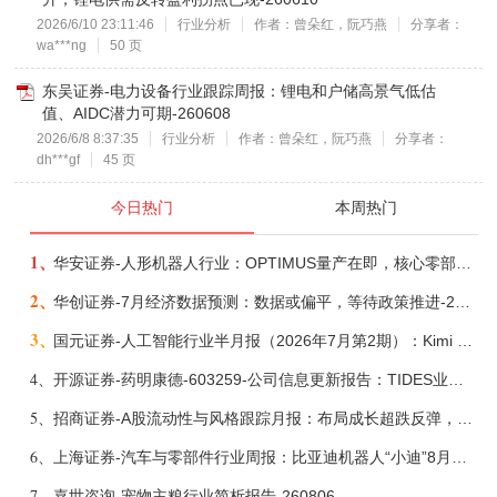
2026/6/10 23:11:46
行业分析
作者：曾朵红，阮巧燕
分享者：
wa***ng
50 页
东吴证券-电力设备行业跟踪周报：锂电和户储高景气低估
值、AIDC潜力可期-260608
2026/6/8 8:37:35
行业分析
作者：曾朵红，阮巧燕
分享者：
dh***gf
45 页
今日热门
本周热门
1、
华安证券-人形机器人行业：OPTIMUS量产在即，核心零部件充分受益-260803
2、
华创证券-7月经济数据预测：数据或偏平，等待政策推进-260805
3、
国元证券-人工智能行业半月报（2026年7月第2期）：Kimi K3发布，引领开源大模型发展-260805
4、
开源证券-药明康德-603259-公司信息更新报告：TIDES业务超预期增长，小分子D&M加速向上-260805
5、
招商证券-A股流动性与风格跟踪月报：布局成长超跌反弹，保留部分再平衡配置-260805
6、
上海证券-汽车与零部件行业周报：比亚迪机器人“小迪”8月亮相，“人工智能+”赋能邮政无人机无人车加速落地-260805
7、
嘉世咨询-宠物主粮行业简析报告-260806