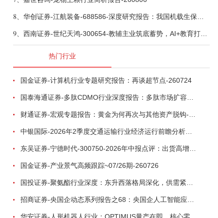
8、
华创证券-江航装备-688586-深度研究报告：我国机载生保与燃油系统核心供应商，发力“民机+军贸+特种制冷”新质新域——华创交运|航空强国系列（十二）-260804
9、
西南证券-世纪天鸿-300654-教辅主业筑底蓄势，AI+教育打开第二曲线-260729
热门行业
国金证券-计算机行业专题研究报告：再谈超节点-260724
国泰海通证券-多肽CDMO行业深度报告：多肽市场扩容带动CDMO产能扩建-260727
财通证券-宏观专题报告：黄金为何再次与其他资产脱钩-260726
中银国际-2026年2季度交通运输行业经济运行前瞻分析：地缘冲突致航运和航空景气度分化，交通基础设施板块总体呈现稳健特征-260724
东吴证券-宁德时代-300750-2026年中报点评：出货高增业绩稳健，回购彰显龙头信心-260726
国金证券-产业景气高频跟踪~07/26期-260726
国投证券-聚氨酯行业深度：东升西落格局深化，供需紧平衡驱动盈利修复-260804
招商证券-央国企动态系列报告之68：央国企人工智能应用场景专题-260803
华安证券-人形机器人行业：OPTIMUS量产在即，核心零部件充分受益-260803