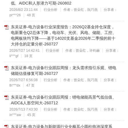
低、AIDC和人形潜力可期-260802
2026/8/2 23:11:44
行业分析
作者：曾朵红，阮巧燕
分享者：
pr***26
48 页
东吴证券-电力设备行业深度报告：2026Q2基金持仓深度，
电新重仓Q2总体下降，电动车、光伏、风电、储能、工控、
电网板块均下降——基于14020支基金2026年二季报的前十
大持仓的定量分析-260727
2026/7/27 14:42:41
行业分析
作者：曾朵红，许钧赫
分享者：
li***gf
18 页
东吴证券-电力设备行业跟踪周报：龙头需求指引乐观、锂电
储能估值修复可期-260727
2026/7/27 6:56:08
行业分析
作者：曾朵红，阮巧燕
分享者：
th***dx
47 页
东吴证券-电力设备行业跟踪周报：锂电储能高景气低估值、
AIDC&人形空间大-260712
2026/7/13 7:43:30
行业分析
作者：曾朵红，阮巧燕
分享者：
in***aw
45 页
东吴证券-电力设备与新能源行业全极耳小圆柱电池深度系