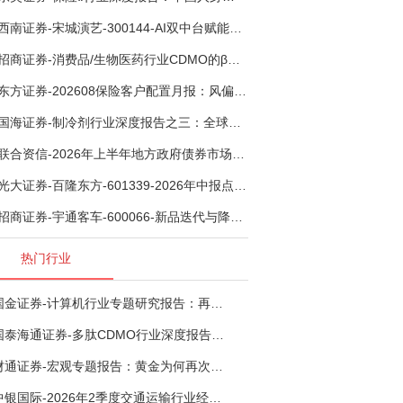
西南证券-宋城演艺-300144-AI双中台赋能标准化复制，轻重资产双轮打开文旅成长新空间-260731
招商证券-消费品/生物医药行业CDMO的β：从药明康德超预期，看好中国CDMO头部公司成长空间-260805
东方证券-202608保险客户配置月报：风偏波动，配置均衡-260807
国海证券-制冷剂行业深度报告之三：全球配额重塑制冷剂价值，AI材料开启氟化工新时代-260806
联合资信-2026年上半年地方政府债券市场观察及下半年展望：积极财政政策提质增效，地方债务迈向长效治理-260806
光大证券-百隆东方-601339-2026年中报点评：上半年业绩表现高增，国内外产能均有亮眼表现-260807
招商证券-宇通客车-600066-新品迭代与降本增效双轮驱动，海外市场放量可期-260805
热门行业
国金证券-计算机行业专题研究报告：再谈超节点-260724
国泰海通证券-多肽CDMO行业深度报告：多肽市场扩容带动CDMO产能扩建-260727
财通证券-宏观专题报告：黄金为何再次与其他资产脱钩-260726
中银国际-2026年2季度交通运输行业经济运行前瞻分析：地缘冲突致航运和航空景气度分化，交通基础设施板块总体呈现稳健特征-260724