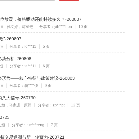
放缓，价格驱动还能持续多久？-260807
恒，孙文婷，马家进
分享者：yih****hen
10 页
-260807
恒
分享者：lq***11
5 页
分析-260806
恒
分享者：ta***11
6 页
形势——核心特征与政策建议-260803
恒
分享者：骑****快
9 页
大信号-260730
志恒，马家进，原野
分享者：zp***pt
12 页
723
志恒
分享者：tuc****eng
7 页
交易退潮与新一轮蓄力-260721