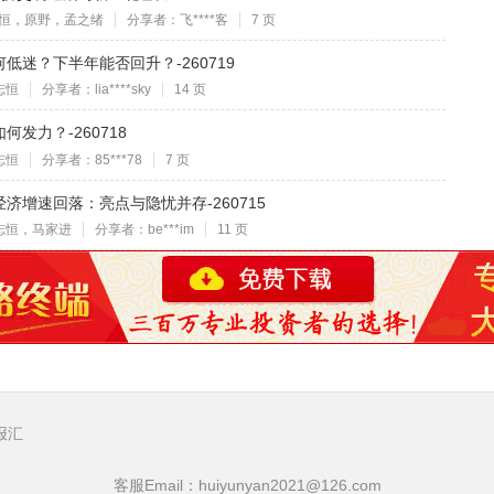
恒，原野，孟之绪
分享者：飞****客
7 页
迷？下半年能否回升？-260719
志恒
分享者：lia****sky
14 页
发力？-260718
志恒
分享者：85***78
7 页
济增速回落：亮点与隐忧并存-260715
志恒，马家进
分享者：be***im
11 页
报汇
客服Email：huiyunyan2021@126.com