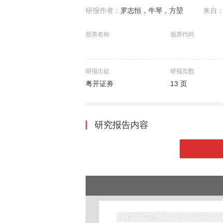
研报作者：
罗志恒，牛琴，方堃
来自
股票名称
股票代码
研报出处
研报页数
粤开证券
13 页
研究报告内容