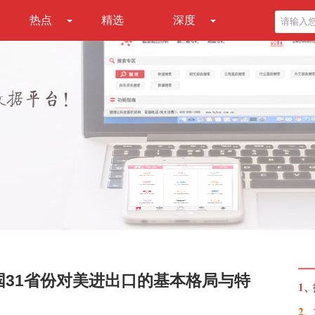
热点
精选
深度
国31省份对美进出口的基本格局与特
1、
2、