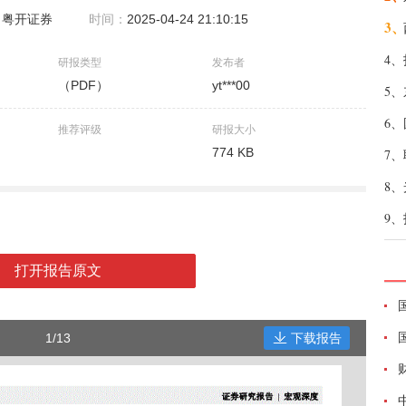
：
粤开证券
时间：
2025-04-24 21:10:15
3、
4、
研报类型
发布者
（PDF）
yt***00
5、
6、
推荐评级
研报大小
774 KB
7、
8、
9、
打开报告原文
1/13
下载报告