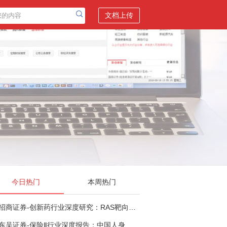
文档上传
今日热门
本周热门
招商证券-创新药行业深度研究：RAS靶向治疗，四十年不可成药的终结，与终结之后的治疗格局演化-260805
东吴证券-保险Ⅱ行业深度报告：中国人身险银保渠道系列报告二，他山之石，可以攻玉-260806