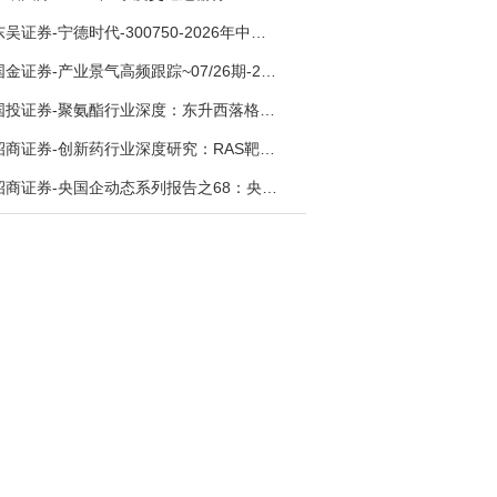
东吴证券-宁德时代-300750-2026年中报点评：出货高增业绩稳健，回购彰显龙头信心-260726
国金证券-产业景气高频跟踪~07/26期-260726
国投证券-聚氨酯行业深度：东升西落格局深化，供需紧平衡驱动盈利修复-260804
招商证券-创新药行业深度研究：RAS靶向治疗，四十年不可成药的终结，与终结之后的治疗格局演化-260805
招商证券-央国企动态系列报告之68：央国企人工智能应用场景专题-260803