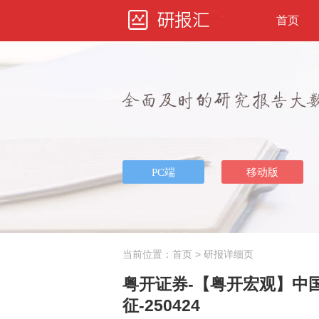
首页
当前位置：
首页
> 研报详细页
粤开证券-【粤开宏观】中
征-250424