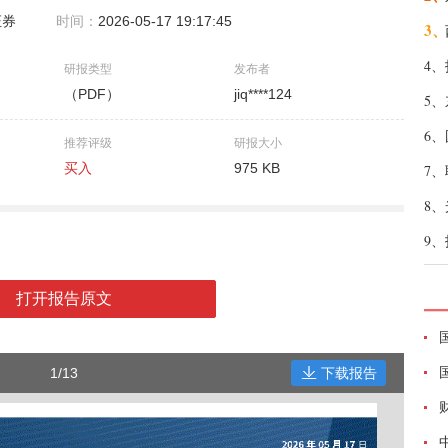
证券
时间：
2026-05-17 19:17:45
3、
4、
研报类型
发布者
（PDF）
jiq****124
5、
6、
推荐评级
研报大小
买入
975 KB
7、
8、
9、
打开报告原文
1/13
下载报告