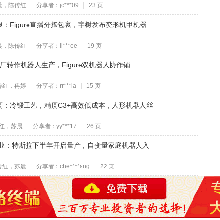
晨，陈传红
分享者：jc***09
23 页
：Figure直播分拣包裹，宇树发布变形机甲机器
晨，陈传红
分享者：li***ee
19 页
厂转作机器人生产，Figure双机器人协作铺
传红，冉婷
分享者：rr***ia
15 页
度：冷锻工艺，精度C3+高效低成本，人形机器人丝
红，苏晨
分享者：yy***17
26 页
行业：特斯拉下半年开启量产，自变量家庭机器人入
传红，苏晨
分享者：che****ang
22 页