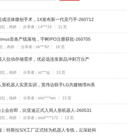
活体微创手术，1X发布新一代灵巧手-260712
传红，冉婷
分享者：L4***14
11 页
mus首条产线落地，宇树IPO注册获批-260705
红，冉婷
分享者：ok***92
16 页
器人拉动存储需求，优必选连发新品冲刺万台产
传红，冉婷
分享者：xc***jg
13 页
人形机器人实景实训，英伟达联手LG共建物理AI系
传红，冉婷
分享者：mis****lan
13 页
上会在即，比亚迪正式入局人形机器人-260531
传红，冉婷
分享者：wod****172
13 页
报：特斯拉S/X工厂正式转为机器人专线，云深处科