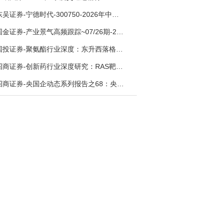
东吴证券-宁德时代-300750-2026年中报点评：出货高增业绩稳健，回购彰显龙头信心-260726
国金证券-产业景气高频跟踪~07/26期-260726
国投证券-聚氨酯行业深度：东升西落格局深化，供需紧平衡驱动盈利修复-260804
招商证券-创新药行业深度研究：RAS靶向治疗，四十年不可成药的终结，与终结之后的治疗格局演化-260805
招商证券-央国企动态系列报告之68：央国企人工智能应用场景专题-260803