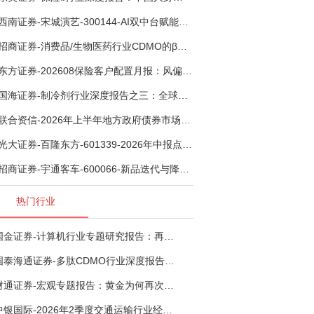
西南证券-宋城演艺-300144-AI双中台赋能标准化复制，轻重资产双轮打开文旅成长新空间-260731
招商证券-消费品/生物医药行业CDMO的β：从药明康德超预期，看好中国CDMO头部公司成长空间-260805
东方证券-202608保险客户配置月报：风偏波动，配置均衡-260807
国海证券-制冷剂行业深度报告之三：全球配额重塑制冷剂价值，AI材料开启氟化工新时代-260806
联合资信-2026年上半年地方政府债券市场观察及下半年展望：积极财政政策提质增效，地方债务迈向长效治理-260806
光大证券-百隆东方-601339-2026年中报点评：上半年业绩表现高增，国内外产能均有亮眼表现-260807
招商证券-宇通客车-600066-新品迭代与降本增效双轮驱动，海外市场放量可期-260805
热门行业
国金证券-计算机行业专题研究报告：再谈超节点-260724
国泰海通证券-多肽CDMO行业深度报告：多肽市场扩容带动CDMO产能扩建-260727
财通证券-宏观专题报告：黄金为何再次与其他资产脱钩-260726
中银国际-2026年2季度交通运输行业经济运行前瞻分析：地缘冲突致航运和航空景气度分化，交通基础设施板块总体呈现稳健特征-260724