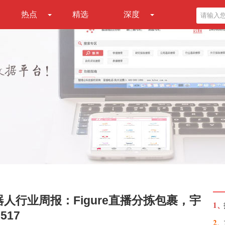
热点
精选
深度
人行业周报：Figure直播分拣包裹，宇
1、
517
2、