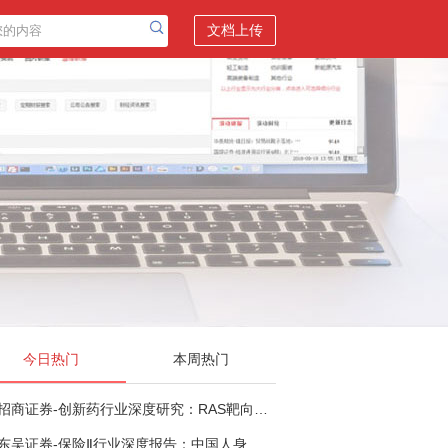
文档上传
今日热门
本周热门
招商证券-创新药行业深度研究：RAS靶向治疗，四十年不可成药的终结，与终结之后的治疗格局演化-260805
东吴证券-保险Ⅱ行业深度报告：中国人身险银保渠道系列报告二，他山之石，可以攻玉-260806