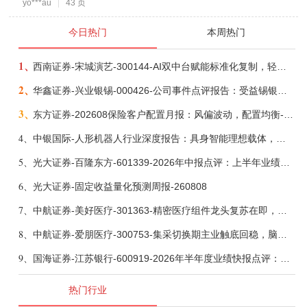
yo***au
43 页
今日热门
本周热门
1、
西南证券-宋城演艺-300144-AI双中台赋能标准化复制，轻重资产双轮打开文旅成长新空间-260731
2、
华鑫证券-兴业银锡-000426-公司事件点评报告：受益锡银产品涨价，H1利润大幅预增-260807
3、
东方证券-202608保险客户配置月报：风偏波动，配置均衡-260807
4、
中银国际-人形机器人行业深度报告：具身智能理想载体，奇点渐至未来可期-260808
5、
光大证券-百隆东方-601339-2026年中报点评：上半年业绩表现高增，国内外产能均有亮眼表现-260807
6、
光大证券-固定收益量化预测周报-260808
7、
中航证券-美好医疗-301363-精密医疗组件龙头复苏在即，脑机接口打开成长新空间-260803
8、
中航证券-爱朋医疗-300753-集采切换期主业触底回稳，脑科学产品矩阵进入商业化验证-260804
9、
国海证券-江苏银行-600919-2026年半年度业绩快报点评：营收加速增长，风险抵补能力充足-260807
热门行业