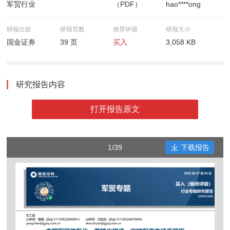
军贸行业
（PDF）
hao****ong
研报出处
研报页数
推荐评级
研报大小
国金证券
39 页
买入
3,058 KB
研究报告内容
打开报告原文
1/39
下载报告