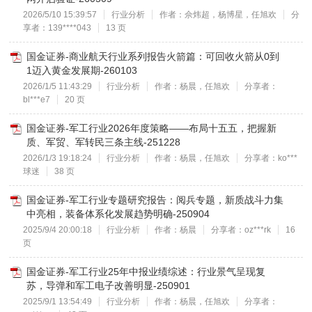
2026/5/10 15:39:57
行业分析
作者：佘炜超，杨博星，任旭欢
分
享者：139****043
13 页
国金证券-商业航天行业系列报告火箭篇：可回收火箭从0到
1迈入黄金发展期-260103
2026/1/5 11:43:29
行业分析
作者：杨晨，任旭欢
分享者：
bl***e7
20 页
国金证券-军工行业2026年度策略——布局十五五，把握新
质、军贸、军转民三条主线-251228
2026/1/3 19:18:24
行业分析
作者：杨晨，任旭欢
分享者：ko***
球迷
38 页
国金证券-军工行业专题研究报告：阅兵专题，新质战斗力集
中亮相，装备体系化发展趋势明确-250904
2025/9/4 20:00:18
行业分析
作者：杨晨
分享者：oz***rk
16
页
国金证券-军工行业25年中报业绩综述：行业景气呈现复
苏，导弹和军工电子改善明显-250901
2025/9/1 13:54:49
行业分析
作者：杨晨，任旭欢
分享者：