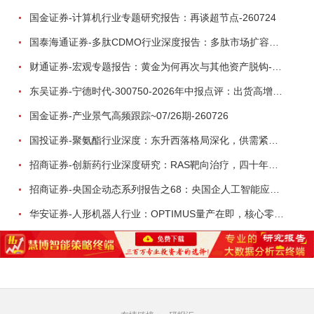
国金证券-计算机行业专题研究报告：再谈超节点-260724
国泰海通证券-多肽CDMO行业深度报告：多肽市场扩容带动CDMO产能扩建-260727
财通证券-宏观专题报告：黄金为何再次与其他资产脱钩-260726
东吴证券-宁德时代-300750-2026年中报点评：出货高增业绩稳健，回购彰显龙头信心-260726
国金证券-产业景气高频跟踪~07/26期-260726
国投证券-聚氨酯行业深度：东升西落格局深化，供需紧平衡驱动盈利修复-260804
招商证券-创新药行业深度研究：RAS靶向治疗，四十年不可成药的终结，与终结之后的治疗格局演化-260805
招商证券-央国企动态系列报告之68：央国企人工智能应用场景专题-260803
华安证券-人形机器人行业：OPTIMUS量产在即，核心零部件充分受益-260803