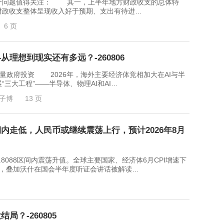
问题值得关注： 其一，上半年地方财政收支的总体特
财政收支整体呈现收入好于预期、支出有待进…
6 页
从理想到现实还有多远？-260806
量政府投资 2026年，海外主要经济体竞相加大在AI与半
三大工程”——半导体、物理AI和AI…
子博
13 页
内走低，人民币或继续震荡上行，预计2026年8月
6.8088区间内震荡升值。全球主要国家、经济体6月CPI增速下
变，叠加沃什在国会半年度听证会讲话被解读…
？-260805