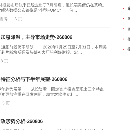
发布后似乎已经走出了7月阴霾，但长端美债仍在悲鸣。
济数据公布都像是“小型FOMC”：一份…
雪涛
6 页
息降温，主导市场走势-260806
前景仍不明朗 2026年7月25日至7月31日，本周美
芯片板块反弹及头部AI大厂的利好财报。宏…
18 页
征分析与下半年展望-260806
年趋势展望 从投资看，固定资产投资呈现出三个特点：
投资更加注重在研发创新，加大对软件专利…
5 页
形势分析-260806