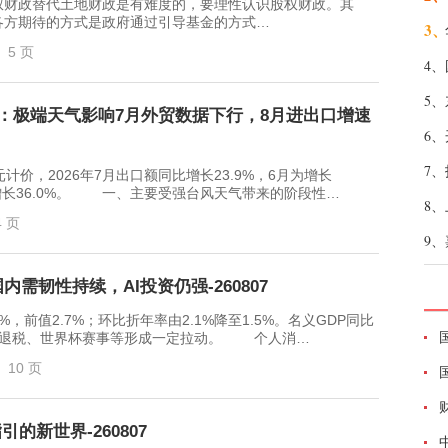
财政替代土地财政是有难度的，要理性认识股权财政。其
各方期待的方式是政府通过引导基金的方式…
3、
5 页
4、
5、
解读：极端天气影响7月外贸数据下行，8月进出口增速
6、
7、
，2026年7月出口额同比增长23.9%，6月为增长
月为增长36.0%。 一、主要受强台风天气带来的阶段性…
8、
4 页
9、
需韧性持续，AI投资仍强-260807
前值2.7%；环比折年率由2.1%降至1.5%。名义GDP同比
，政府退税、世界杯赛事等形成一定拉动。 个人消…
10 页
的新世界-260807