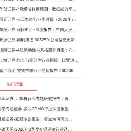
华创证券-7月经济数据预测：数据或偏平，等待政策推进-260805
国元证券-人工智能行业半月报（2026年7月第2期）：Kimi K3发布，引领开源大模型发展-260805
东吴证券-保险Ⅱ行业深度报告：中国人身险银保渠道系列报告二，他山之石，可以攻玉-260806
开源证券-药明康德-603259-公司信息更新报告：TIDES业务超预期增长，小分子D&M加速向上-260805
招商证券-A股流动性与风格跟踪月报：布局成长超跌反弹，保留部分再平衡配置-260805
上海证券-汽车与零部件行业周报：比亚迪机器人“小迪”8月亮相，“人工智能+”赋能邮政无人机无人车加速落地-260805
嘉世咨询-宠物主粮行业简析报告-260806
热门行业
国金证券-计算机行业专题研究报告：再谈超节点-260724
国泰海通证券-多肽CDMO行业深度报告：多肽市场扩容带动CDMO产能扩建-260727
财通证券-宏观专题报告：黄金为何再次与其他资产脱钩-260726
中银国际-2026年2季度交通运输行业经济运行前瞻分析：地缘冲突致航运和航空景气度分化，交通基础设施板块总体呈现稳健特征-260724