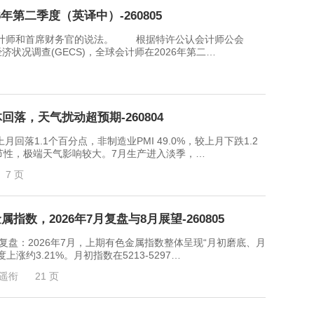
年第二季度（英译中）-260805
师和首席财务官的说法。 根据特许公认会计师公会
经济状况调查(GECS)，全球会计师在2026年第二…
回落，天气扰动超预期-260804
回落1.1个百分点，非制造业PMI 49.0%，较上月下跌1.2
节性，极端天气影响较大。7月生产进入淡季，…
7 页
数，2026年7月复盘与8月展望-260805
2026年7月，上期有色金属指数整体呈现“月初磨底、月
约3.21%。月初指数在5213-5297…
遥衔
21 页