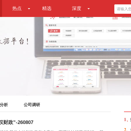
热点
精选
深度
分析
公司调研
1、
政”-260807
2、