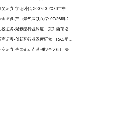
东吴证券-宁德时代-300750-2026年中报点评：出货高增业绩稳健，回购彰显龙头信心-260726
国金证券-产业景气高频跟踪~07/26期-260726
国投证券-聚氨酯行业深度：东升西落格局深化，供需紧平衡驱动盈利修复-260804
招商证券-创新药行业深度研究：RAS靶向治疗，四十年不可成药的终结，与终结之后的治疗格局演化-260805
招商证券-央国企动态系列报告之68：央国企人工智能应用场景专题-260803