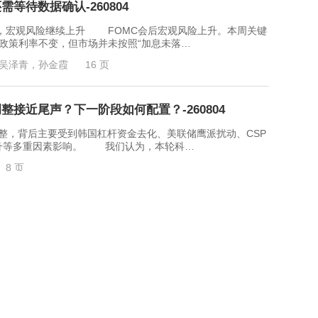
等待数据确认-260804
观风险继续上升 FOMC会后宏观风险上升。本周关键
政策利率不变，但市场并未按照“加息未落…
吴泽青，孙金霞
16 页
接近尾声？下一阶段如何配置？-260804
整，背后主要受到韩国杠杆资金去化、美联储鹰派扰动、CSP
升等多重因素影响。 我们认为，本轮科…
8 页
26年7月复盘与8月展望-260804
2026年7月沪金整体呈现出“月初跳空反弹、月中持续回
.12%。月初受美国6月非农远逊预期的…
遥衔
19 页