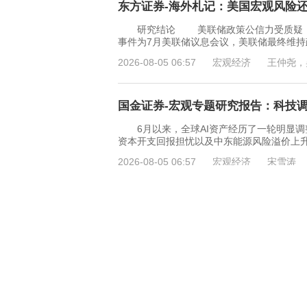
东方证券-海外札记：美国宏观风险还需
研究结论 美联储政策公信力受质疑，宏
事件为7月美联储议息会议，美联储最终维持
2026-08-05 06:57
宏观经济
王仲尧，
国金证券-宏观专题研究报告：科技调整
6月以来，全球AI资产经历了一轮明显调
资本开支回报担忧以及中东能源风险溢价上
2026-08-05 06:57
宏观经济
宋雪涛
东吴证券-宏观深度报告：黄金ETF，20
投资要点 市场表现回顾： 走势复盘：
落、月末震荡磨底”的运行特征，月度上涨约2
2026-08-04 23:05
宏观经济
芦哲，唐
财信证券-经济金融高频数据-260803