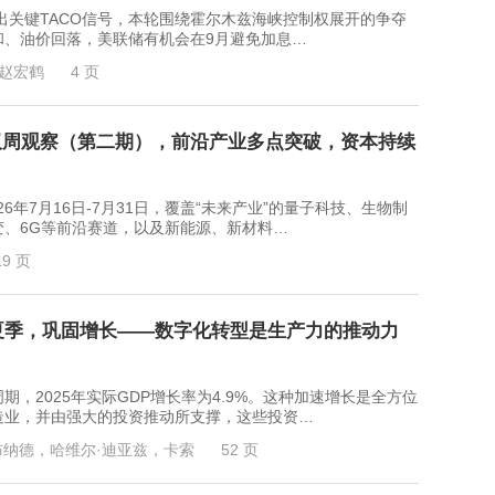
键TACO信号，本轮围绕霍尔木兹海峡控制权展开的争夺
和、油价回落，美联储有机会在9月避免加息…
赵宏鹤
4 页
双周观察（第二期），前沿产业多点突破，资本持续
7月16日-7月31日，覆盖“未来产业”的量子科技、生物制
、6G等前沿赛道，以及新能源、新材料…
19 页
年夏季，巩固增长——数字化转型是生产力的推动力
2025年实际GDP增长率为4.9%。这种加速增长是全方位
造业，并由强大的投资推动所支撑，这些投资…
布纳德，哈维尔·迪亚兹，卡索
52 页