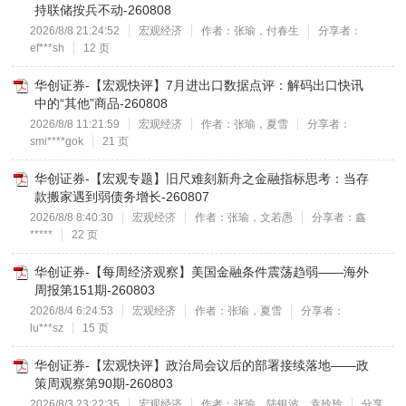
持联储按兵不动-260808
2026/8/8 21:24:52
宏观经济
作者：张瑜，付春生
分享者：
ef***sh
12 页
华创证券-【宏观快评】7月进出口数据点评：解码出口快讯
中的“其他”商品-260808
2026/8/8 11:21:59
宏观经济
作者：张瑜，夏雪
分享者：
smi****gok
21 页
华创证券-【宏观专题】旧尺难刻新舟之金融指标思考：当存
款搬家遇到弱债务增长-260807
2026/8/8 8:40:30
宏观经济
作者：张瑜，文若愚
分享者：鑫
*****
22 页
华创证券-【每周经济观察】美国金融条件震荡趋弱——海外
周报第151期-260803
2026/8/4 6:24:53
宏观经济
作者：张瑜，夏雪
分享者：
lu***sz
15 页
华创证券-【宏观快评】政治局会议后的部署接续落地——政
策周观察第90期-260803
2026/8/3 23:22:35
宏观经济
作者：张瑜，陆银波，袁玲玲
分享