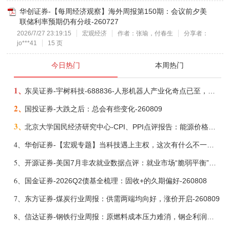
华创证券-【每周经济观察】海外周报第150期：会议前夕美
联储利率预期仍有分歧-260727
2026/7/27 23:19:15
宏观经济
作者：张瑜，付春生
分享者：
jo***41
15 页
今日热门
本周热门
1、
东吴证券-宇树科技-688836-人形机器人产业化奇点已至，商业化龙头向AGI迈进-260809
2、
国投证券-大跌之后：总会有些变化-260809
3、
北京大学国民经济研究中心-CPI、PPI点评报告：能源价格继续下降，通胀率小幅走低-260809
4、
华创证券-【宏观专题】当科技遇上主权，这次有什么不一样？——海外科技思辨系列五-260808
5、
开源证券-美国7月非农就业数据点评：就业市场“脆弱平衡”，美联储加息动力并不高-260808
6、
国金证券-2026Q2债基全梳理：固收+的久期偏好-260808
7、
东方证券-煤炭行业周报：供需两端均向好，涨价开启-260809
8、
信达证券-钢铁行业周报：原燃料成本压力难消，钢企利润或短期承压-260809