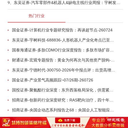
9、
东吴证券-汽车零部件&机器人&缺电主线行业周报：宇树发行价确认，卡特彼勒重启中速机项目-260809
热门行业
国金证券-计算机行业专题研究报告：再谈超节点-260724
东吴证券-宇树科技-688836-人形机器人产业化奇点已至，商业化龙头向AGI迈进-260809
国泰海通证券-多肽CDMO行业深度报告：多肽市场扩容带动CDMO产能扩建-260727
财通证券-宏观专题报告：黄金为何再次与其他资产脱钩-260726
东吴证券-宁德时代-300750-2026年中报点评：出货高增业绩稳健，回购彰显龙头信心-260726
国金证券-产业景气高频跟踪~07/26期-260726
国投证券-聚氨酯行业深度：东升西落格局深化，供需紧平衡驱动盈利修复-260804
招商证券-创新药行业深度研究：RAS靶向治疗，四十年不可成药的终结，与终结之后的治疗格局演化-260805
招商证券-央国企动态系列报告之68：央国企人工智能应用场景专题-260803