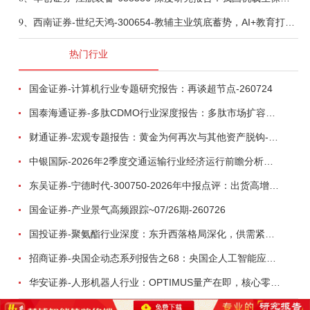
9、
西南证券-世纪天鸿-300654-教辅主业筑底蓄势，AI+教育打开第二曲线-260729
热门行业
国金证券-计算机行业专题研究报告：再谈超节点-260724
国泰海通证券-多肽CDMO行业深度报告：多肽市场扩容带动CDMO产能扩建-260727
财通证券-宏观专题报告：黄金为何再次与其他资产脱钩-260726
中银国际-2026年2季度交通运输行业经济运行前瞻分析：地缘冲突致航运和航空景气度分化，交通基础设施板块总体呈现稳健特征-260724
东吴证券-宁德时代-300750-2026年中报点评：出货高增业绩稳健，回购彰显龙头信心-260726
国金证券-产业景气高频跟踪~07/26期-260726
国投证券-聚氨酯行业深度：东升西落格局深化，供需紧平衡驱动盈利修复-260804
招商证券-央国企动态系列报告之68：央国企人工智能应用场景专题-260803
华安证券-人形机器人行业：OPTIMUS量产在即，核心零部件充分受益-260803