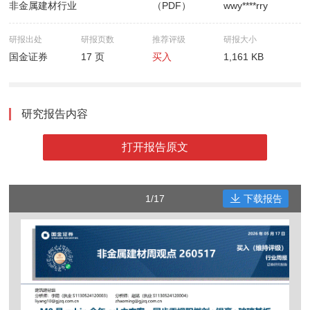
非金属建材行业
（PDF）
wwy****rry
研报出处
研报页数
推荐评级
研报大小
国金证券
17 页
买入
1,161 KB
研究报告内容
打开报告原文
1/17
下载报告