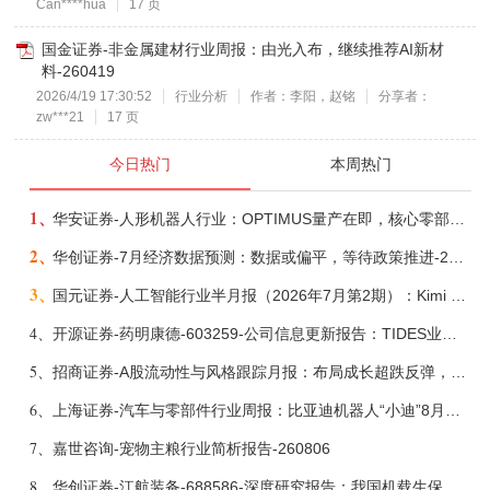
Can****hua
17 页
国金证券-非金属建材行业周报：由光入布，继续推荐AI新材
料-260419
2026/4/19 17:30:52
行业分析
作者：李阳，赵铭
分享者：
zw***21
17 页
今日热门
本周热门
1、
华安证券-人形机器人行业：OPTIMUS量产在即，核心零部件充分受益-260803
2、
华创证券-7月经济数据预测：数据或偏平，等待政策推进-260805
3、
国元证券-人工智能行业半月报（2026年7月第2期）：Kimi K3发布，引领开源大模型发展-260805
4、
开源证券-药明康德-603259-公司信息更新报告：TIDES业务超预期增长，小分子D&M加速向上-260805
5、
招商证券-A股流动性与风格跟踪月报：布局成长超跌反弹，保留部分再平衡配置-260805
6、
上海证券-汽车与零部件行业周报：比亚迪机器人“小迪”8月亮相，“人工智能+”赋能邮政无人机无人车加速落地-260805
7、
嘉世咨询-宠物主粮行业简析报告-260806
8、
华创证券-江航装备-688586-深度研究报告：我国机载生保与燃油系统核心供应商，发力“民机+军贸+特种制冷”新质新域——华创交运|航空强国系列（十二）-260804