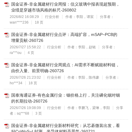
国金证券-非金属建材行业周报：信义玻璃中报表现超预期，
业绩是穿越市场风格的标尺-260802
2026/8/2 16:08:29
行业分析
作者：李阳，谭宸
分享者：
wan****236
18 页
国金证券-非金属建材行业点评：高端扩容，mSAP~PCB的
增量贡献-260726
2026/7/27 15:58:22
行业分析
作者：李阳，赵铭
分享者：
ra***ou
4 页
国金证券-非金属建材行业周观点：AI需求不断赋能材料链，
由价入量、前景明确-260726
2026/7/26 21:23:02
行业分析
作者：李阳，陈伟豪
分享者：
ho***34
18 页
国泰海通证券-有色金属行业：铟价格上行，关注磷化铟对铟
的长期拉动-260726
2026/7/26 19:08:09
行业分析
作者：李鹏飞，梁琳，李阳
分享
者：sq***68
3 页
国金证券-非金属建材行业新材料研究：从芯碁微装出发，看
好CoWoS~L封测、半导体材料高景气-260721