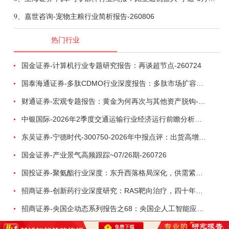
9、
嘉世咨询-宠物主粮行业简析报告-260806
热门行业
国金证券-计算机行业专题研究报告：再谈超节点-260724
国泰海通证券-多肽CDMO行业深度报告：多肽市场扩容带动CDMO产能扩建-260727
财通证券-宏观专题报告：黄金为何再次与其他资产脱钩-260726
中银国际-2026年2季度交通运输行业经济运行前瞻分析：地缘冲突致航运和航空景气度分化，交通基础设施板块总体呈现稳健特征-260724
东吴证券-宁德时代-300750-2026年中报点评：出货高增业绩稳健，回购彰显龙头信心-260726
国金证券-产业景气高频跟踪~07/26期-260726
国投证券-聚氨酯行业深度：东升西落格局深化，供需紧平衡驱动盈利修复-260804
招商证券-创新药行业深度研究：RAS靶向治疗，四十年不可成药的终结，与终结之后的治疗格局演化-260805
招商证券-央国企动态系列报告之68：央国企人工智能应用场景专题-260803