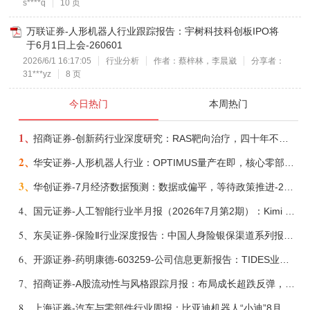
s****q
10 页
万联证券-人形机器人行业跟踪报告：宇树科技科创板IPO将
于6月1日上会-260601
2026/6/1 16:17:05
行业分析
作者：蔡梓林，李晨崴
分享者：
31***yz
8 页
今日热门
本周热门
1、
招商证券-创新药行业深度研究：RAS靶向治疗，四十年不可成药的终结，与终结之后的治疗格局演化-260805
2、
华安证券-人形机器人行业：OPTIMUS量产在即，核心零部件充分受益-260803
3、
华创证券-7月经济数据预测：数据或偏平，等待政策推进-260805
4、
国元证券-人工智能行业半月报（2026年7月第2期）：Kimi K3发布，引领开源大模型发展-260805
5、
东吴证券-保险Ⅱ行业深度报告：中国人身险银保渠道系列报告二，他山之石，可以攻玉-260806
6、
开源证券-药明康德-603259-公司信息更新报告：TIDES业务超预期增长，小分子D&M加速向上-260805
7、
招商证券-A股流动性与风格跟踪月报：布局成长超跌反弹，保留部分再平衡配置-260805
8、
上海证券-汽车与零部件行业周报：比亚迪机器人“小迪”8月亮相，“人工智能+”赋能邮政无人机无人车加速落地-260805