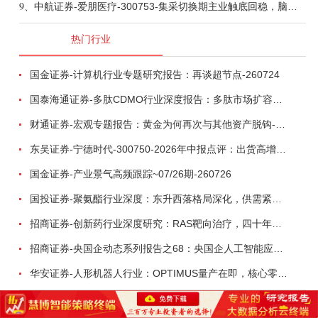
9、
中航证券-爱朋医疗-300753-集采切换期主业触底回稳，脑科学产品矩阵进入商业化验证-260804
热门行业
国金证券-计算机行业专题研究报告：再谈超节点-260724
国泰海通证券-多肽CDMO行业深度报告：多肽市场扩容带动CDMO产能扩建-260727
财通证券-宏观专题报告：黄金为何再次与其他资产脱钩-260726
东吴证券-宁德时代-300750-2026年中报点评：出货高增业绩稳健，回购彰显龙头信心-260726
国金证券-产业景气高频跟踪~07/26期-260726
国投证券-聚氨酯行业深度：东升西落格局深化，供需紧平衡驱动盈利修复-260804
招商证券-创新药行业深度研究：RAS靶向治疗，四十年不可成药的终结，与终结之后的治疗格局演化-260805
招商证券-央国企动态系列报告之68：央国企人工智能应用场景专题-260803
华安证券-人形机器人行业：OPTIMUS量产在即，核心零部件充分受益-260803