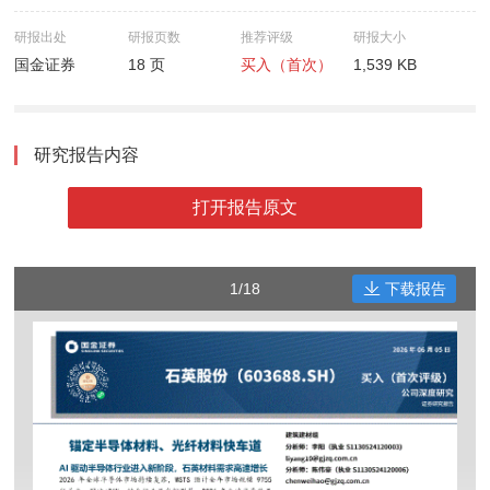
研报出处
研报页数
推荐评级
研报大小
国金证券
18 页
买入（首次）
1,539 KB
研究报告内容
打开报告原文
1/18
下载报告