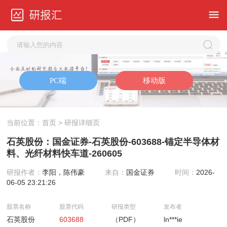
当前位置：
首页
> 研报详细页
石英股份：国金证券-石英股份-603688-锚定半导体材
料、光纤材料快车道-260605
研报作者：
李阳，陈伟豪
来自：
国金证券
时间：
2026-
06-05 23:21:26
股票名称
股票代码
研报类型
发布者
石英股份
603688
（PDF）
ln***ie