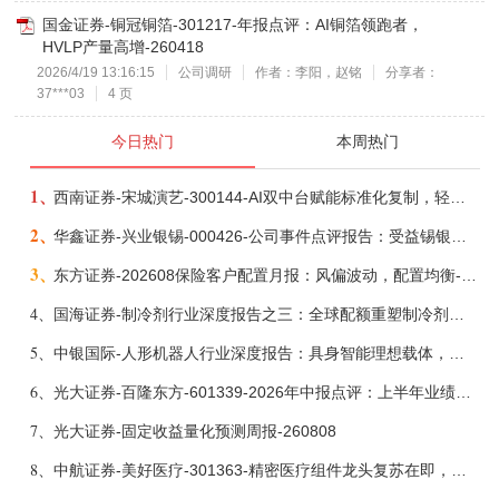
国金证券-铜冠铜箔-301217-年报点评：AI铜箔领跑者，
HVLP产量高增-260418
2026/4/19 13:16:15
公司调研
作者：李阳，赵铭
分享者：
37***03
4 页
今日热门
本周热门
1、
西南证券-宋城演艺-300144-AI双中台赋能标准化复制，轻重资产双轮打开文旅成长新空间-260731
2、
华鑫证券-兴业银锡-000426-公司事件点评报告：受益锡银产品涨价，H1利润大幅预增-260807
3、
东方证券-202608保险客户配置月报：风偏波动，配置均衡-260807
4、
国海证券-制冷剂行业深度报告之三：全球配额重塑制冷剂价值，AI材料开启氟化工新时代-260806
5、
中银国际-人形机器人行业深度报告：具身智能理想载体，奇点渐至未来可期-260808
6、
光大证券-百隆东方-601339-2026年中报点评：上半年业绩表现高增，国内外产能均有亮眼表现-260807
7、
光大证券-固定收益量化预测周报-260808
8、
中航证券-美好医疗-301363-精密医疗组件龙头复苏在即，脑机接口打开成长新空间-260803