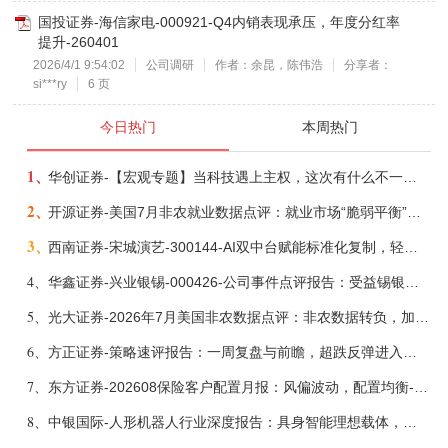
国投证券-海信家电-000921-Q4内销表现承压，年度分红率
提升-260401
2026/4/1 9:54:02
公司调研
作者：余昆，陈伟浩
分享者：
si***ry
6 页
今日热门
本周热门
1、
华创证券-【宏观专题】当科技遇上主权，这次有什么不一样？——海外科技思辨系列五-260808
2、
开源证券-美国7月非农就业数据点评：就业市场“脆弱平衡”，美联储加息动力并不高-260808
3、
西南证券-宋城演艺-300144-AI双中台赋能标准化复制，轻重资产双轮打开文旅成长新空间-260731
4、
华鑫证券-兴业银锡-000426-公司事件点评报告：受益锡银产品涨价，H1利润大幅预增-260807
5、
光大证券-2026年7月美国非农数据点评：非农数据转负，加息预期继续收敛-260808
6、
方正证券-策略速评报告：一周复盘与前瞻，超跌反弹进入攻坚期-260808
7、
东方证券-202608保险客户配置月报：风偏波动，配置均衡-260807
8、
中银国际-人形机器人行业深度报告：具身智能理想载体，奇点渐至未来可期-260808