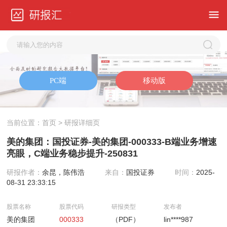
当前位置：
首页
> 研报详细页
美的集团：国投证券-美的集团-000333-B端业务增速
亮眼，C端业务稳步提升-250831
研报作者：
余昆，陈伟浩
来自：
国投证券
时间：
2025-
08-31 23:33:15
股票名称
股票代码
研报类型
发布者
美的集团
000333
（PDF）
lin****987