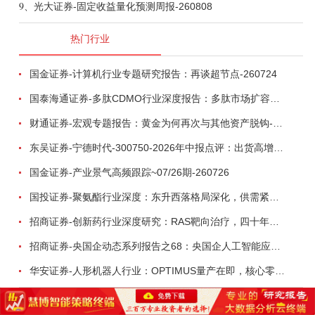
9、
光大证券-固定收益量化预测周报-260808
热门行业
国金证券-计算机行业专题研究报告：再谈超节点-260724
国泰海通证券-多肽CDMO行业深度报告：多肽市场扩容带动CDMO产能扩建-260727
财通证券-宏观专题报告：黄金为何再次与其他资产脱钩-260726
东吴证券-宁德时代-300750-2026年中报点评：出货高增业绩稳健，回购彰显龙头信心-260726
国金证券-产业景气高频跟踪~07/26期-260726
国投证券-聚氨酯行业深度：东升西落格局深化，供需紧平衡驱动盈利修复-260804
招商证券-创新药行业深度研究：RAS靶向治疗，四十年不可成药的终结，与终结之后的治疗格局演化-260805
招商证券-央国企动态系列报告之68：央国企人工智能应用场景专题-260803
华安证券-人形机器人行业：OPTIMUS量产在即，核心零部件充分受益-260803