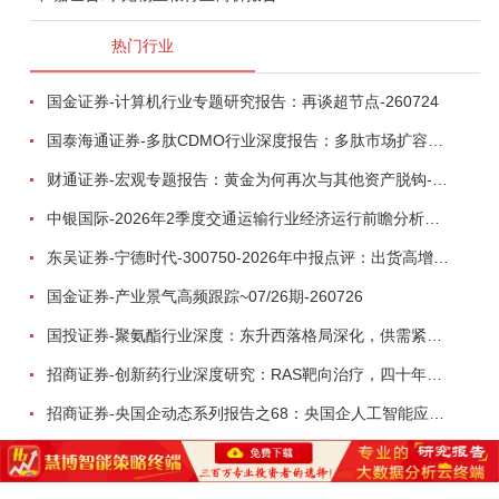
热门行业
国金证券-计算机行业专题研究报告：再谈超节点-260724
国泰海通证券-多肽CDMO行业深度报告：多肽市场扩容带动CDMO产能扩建-260727
财通证券-宏观专题报告：黄金为何再次与其他资产脱钩-260726
中银国际-2026年2季度交通运输行业经济运行前瞻分析：地缘冲突致航运和航空景气度分化，交通基础设施板块总体呈现稳健特征-260724
东吴证券-宁德时代-300750-2026年中报点评：出货高增业绩稳健，回购彰显龙头信心-260726
国金证券-产业景气高频跟踪~07/26期-260726
国投证券-聚氨酯行业深度：东升西落格局深化，供需紧平衡驱动盈利修复-260804
招商证券-创新药行业深度研究：RAS靶向治疗，四十年不可成药的终结，与终结之后的治疗格局演化-260805
招商证券-央国企动态系列报告之68：央国企人工智能应用场景专题-260803