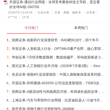
开源证券-通信行业周报：全球竞争聚焦科技主导权，坚定看
好全球AI链-260705
2026/7/5 13:44:09
行业分析
作者：蒋颖，杨昕东
分享者：
lz***zz
14 页
今日热门
本周热门
1、
招商证券-创新药行业深度研究：RAS靶向治疗，四十年不可成药的终结，与终结之后的治疗格局演化-260805
2、
华安证券-人形机器人行业：OPTIMUS量产在即，核心零部件充分受益-260803
3、
华创证券-7月经济数据预测：数据或偏平，等待政策推进-260805
4、
国元证券-人工智能行业半月报（2026年7月第2期）：Kimi K3发布，引领开源大模型发展-260805
5、
东吴证券-保险Ⅱ行业深度报告：中国人身险银保渠道系列报告二，他山之石，可以攻玉-260806
6、
开源证券-药明康德-603259-公司信息更新报告：TIDES业务超预期增长，小分子D&M加速向上-260805
7、
招商证券-A股流动性与风格跟踪月报：布局成长超跌反弹，保留部分再平衡配置-260805
8、
上海证券-汽车与零部件行业周报：比亚迪机器人“小迪”8月亮相，“人工智能+”赋能邮政无人机无人车加速落地-260805
9、
嘉世咨询-宠物主粮行业简析报告-260806