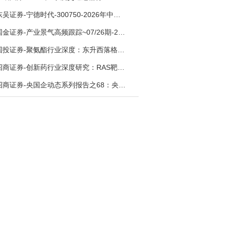
东吴证券-宁德时代-300750-2026年中报点评：出货高增业绩稳健，回购彰显龙头信心-260726
国金证券-产业景气高频跟踪~07/26期-260726
国投证券-聚氨酯行业深度：东升西落格局深化，供需紧平衡驱动盈利修复-260804
招商证券-创新药行业深度研究：RAS靶向治疗，四十年不可成药的终结，与终结之后的治疗格局演化-260805
招商证券-央国企动态系列报告之68：央国企人工智能应用场景专题-260803