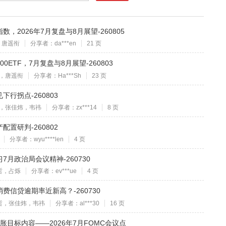
2026年7月复盘与8月展望-260805
，唐遥衔
分享者：da***en
21 页
ETF，7月复盘与8月展望-260803
，唐遥衔
分享者：Ha***Sh
23 页
行拐点-260803
，张佳炜，韦祎
分享者：zx***14
8 页
置研判-260802
分享者：wyu****len
4 页
月政治局会议精神-260730
哲，占烁
分享者：ev***ue
4 页
信贷逾期率近新高？-260730
哲，张佳炜，韦祎
分享者：al***30
16 页
胀目标内容——2026年7月FOMC会议点