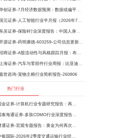
华创证券-7月经济数据预测：数据或偏平，等待政策推进-260805
国元证券-人工智能行业半月报（2026年7月第2期）：Kimi K3发布，引领开源大模型发展-260805
东吴证券-保险Ⅱ行业深度报告：中国人身险银保渠道系列报告二，他山之石，可以攻玉-260806
开源证券-药明康德-603259-公司信息更新报告：TIDES业务超预期增长，小分子D&M加速向上-260805
招商证券-A股流动性与风格跟踪月报：布局成长超跌反弹，保留部分再平衡配置-260805
上海证券-汽车与零部件行业周报：比亚迪机器人“小迪”8月亮相，“人工智能+”赋能邮政无人机无人车加速落地-260805
嘉世咨询-宠物主粮行业简析报告-260806
热门行业
国金证券-计算机行业专题研究报告：再谈超节点-260724
国泰海通证券-多肽CDMO行业深度报告：多肽市场扩容带动CDMO产能扩建-260727
财通证券-宏观专题报告：黄金为何再次与其他资产脱钩-260726
中银国际-2026年2季度交通运输行业经济运行前瞻分析：地缘冲突致航运和航空景气度分化，交通基础设施板块总体呈现稳健特征-260724