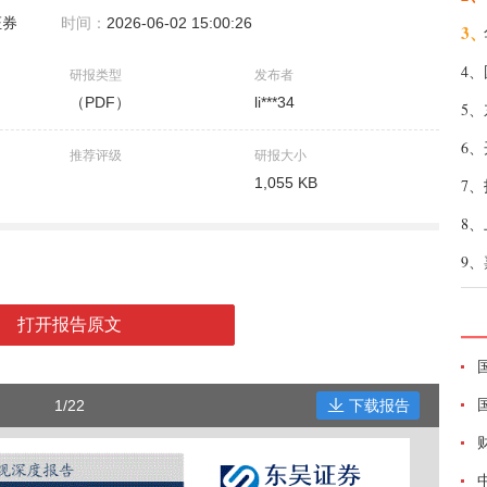
证券
时间：
2026-06-02 15:00:26
3、
4、
研报类型
发布者
（PDF）
li***34
5、
6、
推荐评级
研报大小
1,055 KB
7、
8、
9、
打开报告原文
1/22
下载报告