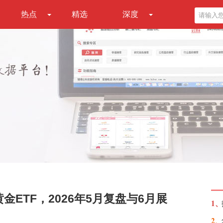
热点
精选
深度
金ETF，2026年5月复盘与6月展
1、
2、