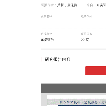
研报作者：
芦哲，唐遥衔
来自：
东吴
股票名称
股票代码
研报出处
研报页数
东吴证券
22 页
研究报告内容