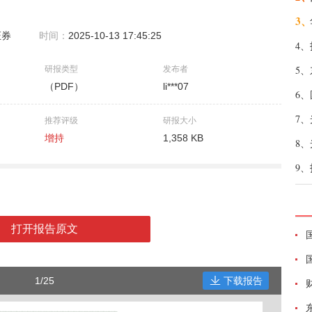
3、
证券
时间：
2025-10-13 17:45:25
4、
5、
研报类型
发布者
（PDF）
li***07
6、
7、
推荐评级
研报大小
增持
1,358 KB
8、
9、
打开报告原文
1/25
下载报告