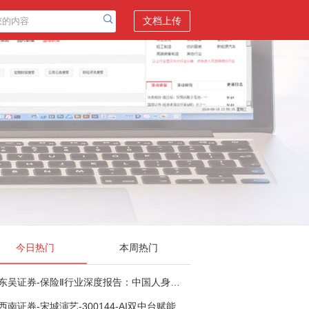
文档上传
今日热门
本周热门
东吴证券-保险Ⅱ行业深度报告：中国人身险银保渠道系列报告二，他山之石，可以攻玉-260806
西南证券-宋城演艺-300144-AI双中台赋能标准化复制，轻重资产双轮打开文旅成长新空间-260731