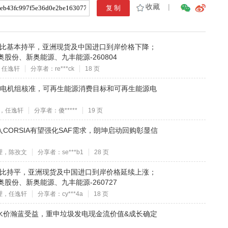
收藏
|
环比基本持平，亚洲现货及中国进口到岸价格下降；
股份、新奥能源、九丰能源-260804
，任逸轩
分享者：re***ck
18 页
核电机组核准，可再生能源消费目标和可再生能源电
，任逸轩
分享者：傻*****
19 页
CORSIA有望强化SAF需求，朗坤启动回购彰显信
理，陈孜文
分享者：se***b1
28 页
环比持平，亚洲现货及中国进口到岸价格延续上涨；
股份、新奥能源、九丰能源-260727
理，任逸轩
分享者：cy***4a
18 页
水价瀚蓝受益，重申垃圾发电现金流价值&成长确定