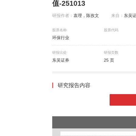
值-251013
研报作者：
袁理，陈孜文
来自：
东吴
股票名称
股票代码
环保行业
研报出处
研报页数
东吴证券
25 页
研究报告内容