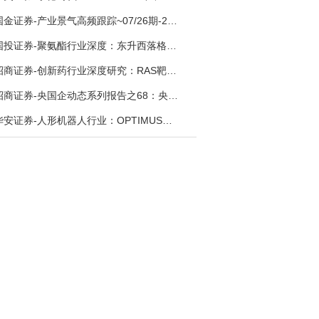
国金证券-产业景气高频跟踪~07/26期-260726
国投证券-聚氨酯行业深度：东升西落格局深化，供需紧平衡驱动盈利修复-260804
招商证券-创新药行业深度研究：RAS靶向治疗，四十年不可成药的终结，与终结之后的治疗格局演化-260805
招商证券-央国企动态系列报告之68：央国企人工智能应用场景专题-260803
华安证券-人形机器人行业：OPTIMUS量产在即，核心零部件充分受益-260803