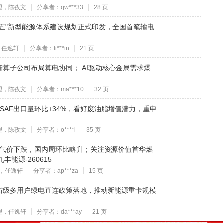
理，陈孜文
分享者：qw***33
28 页
五五"新型能源体系建设规划正式印发，全国首笔输电
，任逸轩
分享者：li***in
21 页
算子公司布局算电协同； AI驱动核心金属需求爆
理，陈孜文
分享者：ma***10
32 页
国SAF出口量环比+34%，看好废油脂增值潜力，重申
理，陈孜文
分享者：o****i
35 页
洲气价下跌，国内周环比略升；关注资源价值首华燃
能源-260615
，任逸轩
分享者：ap***za
15 页
省级多用户绿电直连政策落地，推动新能源重卡规模
理，任逸轩
分享者：da***ay
21 页