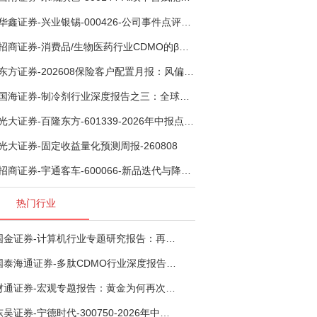
华鑫证券-兴业银锡-000426-公司事件点评报告：受益锡银产品涨价，H1利润大幅预增-260807
招商证券-消费品/生物医药行业CDMO的β：从药明康德超预期，看好中国CDMO头部公司成长空间-260805
东方证券-202608保险客户配置月报：风偏波动，配置均衡-260807
国海证券-制冷剂行业深度报告之三：全球配额重塑制冷剂价值，AI材料开启氟化工新时代-260806
光大证券-百隆东方-601339-2026年中报点评：上半年业绩表现高增，国内外产能均有亮眼表现-260807
光大证券-固定收益量化预测周报-260808
招商证券-宇通客车-600066-新品迭代与降本增效双轮驱动，海外市场放量可期-260805
热门行业
国金证券-计算机行业专题研究报告：再谈超节点-260724
国泰海通证券-多肽CDMO行业深度报告：多肽市场扩容带动CDMO产能扩建-260727
财通证券-宏观专题报告：黄金为何再次与其他资产脱钩-260726
东吴证券-宁德时代-300750-2026年中报点评：出货高增业绩稳健，回购彰显龙头信心-260726