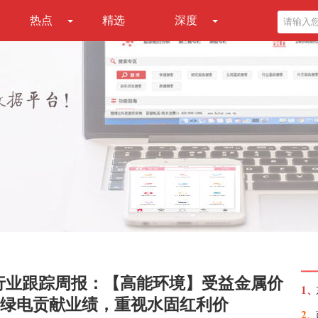
热点
精选
深度
行业跟踪周报：【高能环境】受益金属价
1、
绿电贡献业绩，重视水固红利价
2、