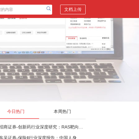
文档上传
今日热门
本周热门
招商证券-创新药行业深度研究：RAS靶向治疗，四十年不可成药的终结，与终结之后的治疗格局演化-260805
东吴证券-保险Ⅱ行业深度报告：中国人身险银保渠道系列报告二，他山之石，可以攻玉-260806