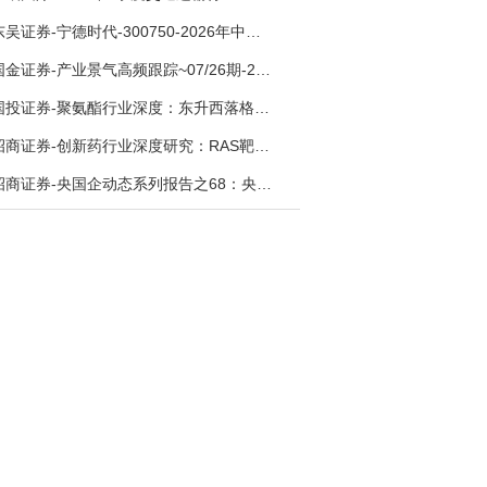
东吴证券-宁德时代-300750-2026年中报点评：出货高增业绩稳健，回购彰显龙头信心-260726
国金证券-产业景气高频跟踪~07/26期-260726
国投证券-聚氨酯行业深度：东升西落格局深化，供需紧平衡驱动盈利修复-260804
招商证券-创新药行业深度研究：RAS靶向治疗，四十年不可成药的终结，与终结之后的治疗格局演化-260805
招商证券-央国企动态系列报告之68：央国企人工智能应用场景专题-260803