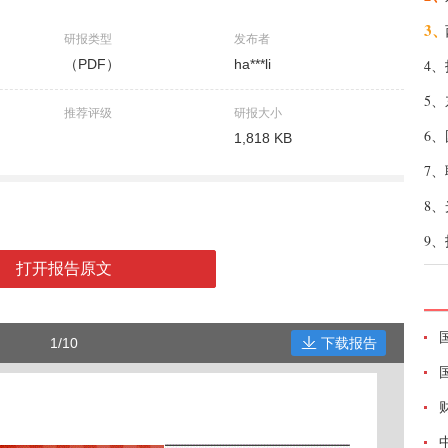
3、
研报类型
发布者
（PDF）
ha***li
4、
5、
推荐评级
研报大小
6、
1,818 KB
7、
8、
9、
打开报告原文
1/10
下载报告