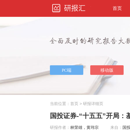
首页
当前位置：
首页
> 研报详细页
国投证券-“十五五”开局：基
研报作者：
林荣雄，黄玮宗
来自：
国