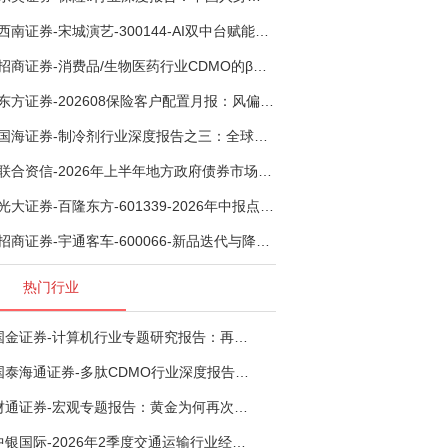
西南证券-宋城演艺-300144-AI双中台赋能标准化复制，轻重资产双轮打开文旅成长新空间-260731
招商证券-消费品/生物医药行业CDMO的β：从药明康德超预期，看好中国CDMO头部公司成长空间-260805
东方证券-202608保险客户配置月报：风偏波动，配置均衡-260807
国海证券-制冷剂行业深度报告之三：全球配额重塑制冷剂价值，AI材料开启氟化工新时代-260806
联合资信-2026年上半年地方政府债券市场观察及下半年展望：积极财政政策提质增效，地方债务迈向长效治理-260806
光大证券-百隆东方-601339-2026年中报点评：上半年业绩表现高增，国内外产能均有亮眼表现-260807
招商证券-宇通客车-600066-新品迭代与降本增效双轮驱动，海外市场放量可期-260805
热门行业
国金证券-计算机行业专题研究报告：再谈超节点-260724
国泰海通证券-多肽CDMO行业深度报告：多肽市场扩容带动CDMO产能扩建-260727
财通证券-宏观专题报告：黄金为何再次与其他资产脱钩-260726
中银国际-2026年2季度交通运输行业经济运行前瞻分析：地缘冲突致航运和航空景气度分化，交通基础设施板块总体呈现稳健特征-260724