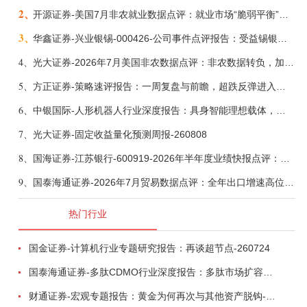
2、
开源证券-美国7月非农就业数据点评：就业市场“脆弱平衡”，美联储加息动力并不高-260808
3、
华鑫证券-兴业银锡-000426-公司事件点评报告：受益锡银产品涨价，H1利润大幅预增-260807
4、
光大证券-2026年7月美国非农数据点评：非农数据转负，加息预期继续收敛-260808
5、
方正证券-策略速评报告：一周复盘与前瞻，超跌反弹进入攻坚期-260808
6、
中银国际-人形机器人行业深度报告：具身智能理想载体，奇点渐至未来可期-260808
7、
光大证券-固定收益量化预测周报-260808
8、
国海证券-江苏银行-600919-2026年半年度业绩快报点评：营收加速增长，风险抵补能力充足-260807
9、
国泰海通证券-2026年7月贸易数据点评：全年出口增速高位或已现-260807
热门行业
国金证券-计算机行业专题研究报告：再谈超节点-260724
国泰海通证券-多肽CDMO行业深度报告：多肽市场扩容带动CDMO产能扩建-260727
财通证券-宏观专题报告：黄金为何再次与其他资产脱钩-260726