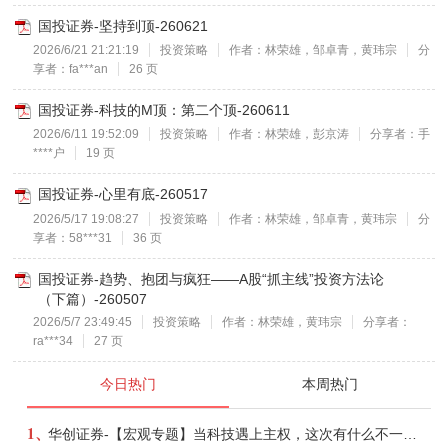
国投证券-坚持到顶-260621
2026/6/21 21:21:19
投资策略
作者：林荣雄，邹卓青，黄玮宗
分
享者：fa***an
26 页
国投证券-科技的M顶：第二个顶-260611
2026/6/11 19:52:09
投资策略
作者：林荣雄，彭京涛
分享者：手
****户
19 页
国投证券-心里有底-260517
2026/5/17 19:08:27
投资策略
作者：林荣雄，邹卓青，黄玮宗
分
享者：58***31
36 页
国投证券-趋势、抱团与疯狂——A股“抓主线”投资方法论
（下篇）-260507
2026/5/7 23:49:45
投资策略
作者：林荣雄，黄玮宗
分享者：
ra***34
27 页
今日热门
本周热门
1、
华创证券-【宏观专题】当科技遇上主权，这次有什么不一样？——海外科技思辨系列五-260808