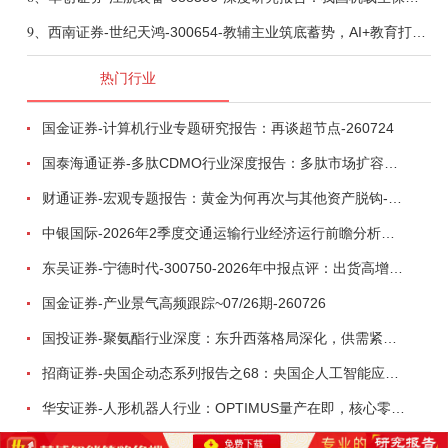
9、
西南证券-世纪天鸿-300654-教辅主业筑底蓄势，AI+教育打开第二曲线-260729
热门行业
国金证券-计算机行业专题研究报告：再谈超节点-260724
国泰海通证券-多肽CDMO行业深度报告：多肽市场扩容带动CDMO产能扩建-260727
财通证券-宏观专题报告：黄金为何再次与其他资产脱钩-260726
中银国际-2026年2季度交通运输行业经济运行前瞻分析：地缘冲突致航运和航空景气度分化，交通基础设施板块总体呈现稳健特征-260724
东吴证券-宁德时代-300750-2026年中报点评：出货高增业绩稳健，回购彰显龙头信心-260726
国金证券-产业景气高频跟踪~07/26期-260726
国投证券-聚氨酯行业深度：东升西落格局深化，供需紧平衡驱动盈利修复-260804
招商证券-央国企动态系列报告之68：央国企人工智能应用场景专题-260803
华安证券-人形机器人行业：OPTIMUS量产在即，核心零部件充分受益-260803