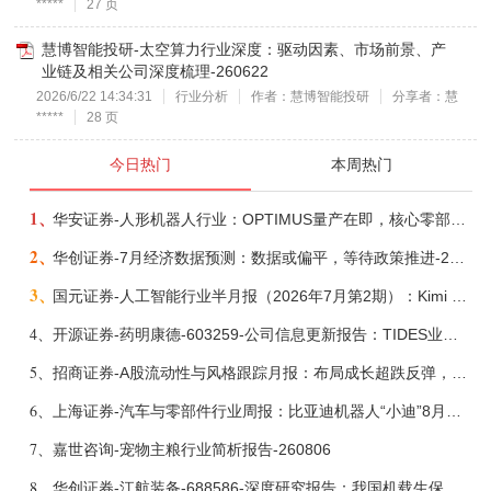
*****
27 页
慧博智能投研-太空算力行业深度：驱动因素、市场前景、产
业链及相关公司深度梳理-260622
2026/6/22 14:34:31
行业分析
作者：慧博智能投研
分享者：慧
*****
28 页
今日热门
本周热门
1、
华安证券-人形机器人行业：OPTIMUS量产在即，核心零部件充分受益-260803
2、
华创证券-7月经济数据预测：数据或偏平，等待政策推进-260805
3、
国元证券-人工智能行业半月报（2026年7月第2期）：Kimi K3发布，引领开源大模型发展-260805
4、
开源证券-药明康德-603259-公司信息更新报告：TIDES业务超预期增长，小分子D&M加速向上-260805
5、
招商证券-A股流动性与风格跟踪月报：布局成长超跌反弹，保留部分再平衡配置-260805
6、
上海证券-汽车与零部件行业周报：比亚迪机器人“小迪”8月亮相，“人工智能+”赋能邮政无人机无人车加速落地-260805
7、
嘉世咨询-宠物主粮行业简析报告-260806
8、
华创证券-江航装备-688586-深度研究报告：我国机载生保与燃油系统核心供应商，发力“民机+军贸+特种制冷”新质新域——华创交运|航空强国系列（十二）-260804