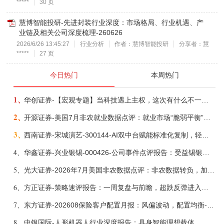
*****
30 页
慧博智能投研-先进封装行业深度：市场格局、行业机遇、产
业链及相关公司深度梳理-260626
2026/6/26 13:45:27
行业分析
作者：慧博智能投研
分享者：慧
*****
27 页
今日热门
本周热门
1、
华创证券-【宏观专题】当科技遇上主权，这次有什么不一样？——海外科技思辨系列五-260808
2、
开源证券-美国7月非农就业数据点评：就业市场“脆弱平衡”，美联储加息动力并不高-260808
3、
西南证券-宋城演艺-300144-AI双中台赋能标准化复制，轻重资产双轮打开文旅成长新空间-260731
4、
华鑫证券-兴业银锡-000426-公司事件点评报告：受益锡银产品涨价，H1利润大幅预增-260807
5、
光大证券-2026年7月美国非农数据点评：非农数据转负，加息预期继续收敛-260808
6、
方正证券-策略速评报告：一周复盘与前瞻，超跌反弹进入攻坚期-260808
7、
东方证券-202608保险客户配置月报：风偏波动，配置均衡-260807
8、
中银国际-人形机器人行业深度报告：具身智能理想载体，奇点渐至未来可期-260808