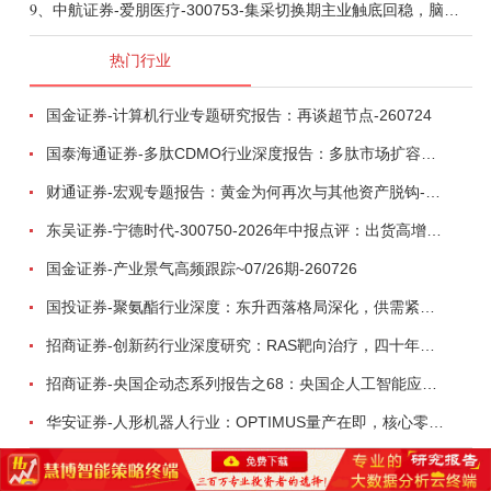
9、
中航证券-爱朋医疗-300753-集采切换期主业触底回稳，脑科学产品矩阵进入商业化验证-260804
热门行业
国金证券-计算机行业专题研究报告：再谈超节点-260724
国泰海通证券-多肽CDMO行业深度报告：多肽市场扩容带动CDMO产能扩建-260727
财通证券-宏观专题报告：黄金为何再次与其他资产脱钩-260726
东吴证券-宁德时代-300750-2026年中报点评：出货高增业绩稳健，回购彰显龙头信心-260726
国金证券-产业景气高频跟踪~07/26期-260726
国投证券-聚氨酯行业深度：东升西落格局深化，供需紧平衡驱动盈利修复-260804
招商证券-创新药行业深度研究：RAS靶向治疗，四十年不可成药的终结，与终结之后的治疗格局演化-260805
招商证券-央国企动态系列报告之68：央国企人工智能应用场景专题-260803
华安证券-人形机器人行业：OPTIMUS量产在即，核心零部件充分受益-260803