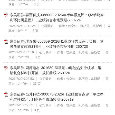
享者：bu***os
3 页
东吴证券-容百科技-688005-2026年半年报点评：Q2单吨净
利环比明显提升，业绩符合市场预期-260724
2026/7/24 11:18:25
公司调研
作者：曾朵红，阮巧燕，岳斯瑶
分
享者：梦*****
3 页
东吴证券-璞泰来-603659-2026H1业绩预告点评：负极、隔
膜放量贡献盈利弹性，业绩符合市场预期-260720
2026/7/21 6:44:19
公司调研
作者：曾朵红，阮巧燕，岳斯瑶
分
享者：mo***da
3 页
东吴证券-固德电材-301680-深耕动力电池热失控领域，铜
铝复合材料打开第二成长曲线-260720
2026/7/20 9:23:53
公司调研
作者：曾朵红，阮巧燕，岳斯瑶
分
享者：dj***04
33 页
东吴证券-当升科技-300073-2026H1业绩预告点评：单位净
利维持稳定，利润符合市场预期-260719
2026/7/20 6:58:21
公司调研
作者：曾朵红，阮巧燕，岳斯瑶
分
享者：ed***96
3 页