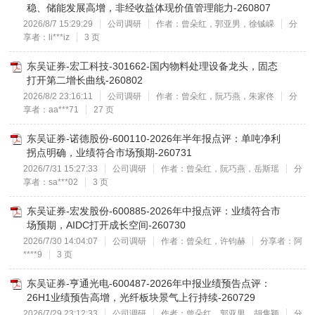
稳、储能发展高增，非经收益体现价值管理能力-260807
2026/8/7 15:29:29
公司调研
作者：曾朵红，郭亚男，徐铖嵘
分
享者：li***iz
3 页
东吴证券-宏工科技-301662-国内物料处理设备龙头，固态
打开第二增长曲线-260802
2026/8/2 23:16:11
公司调研
作者：曾朵红，阮巧燕，朱家佟
分
享者：aa***71
27 页
东吴证券-诺德股份-600110-2026年半年报点评：单吨净利
拐点明确，业绩符合市场预期-260731
2026/7/31 15:27:33
公司调研
作者：曾朵红，阮巧燕，岳斯瑶
分
享者：sa***02
3 页
东吴证券-宏发股份-600885-2026年中报点评：业绩符合市
场预期，AIDC打开成长空间-260730
2026/7/30 14:04:07
公司调研
作者：曾朵红，许钧赫
分享者：阿
****9
3 页
东吴证券-亨通光电-600487-2026年中报业绩预告点评：
26H1业绩预告高增，光纤板块景气上行持续-260729
2026/7/29 23:12:33
公司调研
作者：曾朵红，郭亚男，胡隽颖
分