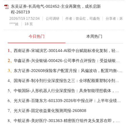
东吴证券-长高电气-002452-主业再聚焦，成长启新
程-260719
2026/7/19 17:52:04
公司调研
作者：曾朵红，司鑫尧
分享者：坏
****娃
18 页
今日热门
本周热门
1、
西南证券-宋城演艺-300144-AI双中台赋能标准化复制，轻重资产双轮打开文旅成长新空间-260731
2、
华鑫证券-兴业银锡-000426-公司事件点评报告：受益锡银产品涨价，H1利润大幅预增-260807
3、
东方证券-202608保险客户配置月报：风偏波动，配置均衡-260807
4、
国海证券-制冷剂行业深度报告之三：全球配额重塑制冷剂价值，AI材料开启氟化工新时代-260806
5、
中银国际-人形机器人行业深度报告：具身智能理想载体，奇点渐至未来可期-260808
6、
光大证券-百隆东方-601339-2026年中报点评：上半年业绩表现高增，国内外产能均有亮眼表现-260807
7、
光大证券-固定收益量化预测周报-260808
8、
中航证券-美好医疗-301363-精密医疗组件龙头复苏在即，脑机接口打开成长新空间-260803