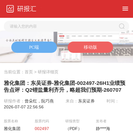
当前位置：
首页
> 研报详细页
雅化集团：东吴证券-雅化集团-002497-26H1业绩预
告点评：Q2锂盐量利齐升，略超我们预期-260707
研报作者：
曾朵红，阮巧燕
来自：
东吴证券
时间：
2026-07-07 22:56:56
股票名称
股票代码
研报类型
发布者
雅化集团
002497
（PDF）
静****海