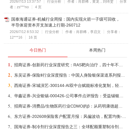
2026/7/13 13:37:57
行业分析
作者：肖群稀，黄龙，刘绮雯
分享
者：zs***no
4 页
国泰海通证券-机械行业周报：国内实现火箭一子级可回收，
半导体迎资本开支加速上行期-260712
2026/7/12 8:53:32
行业分析
作者：肖群稀，李启文
分享者：
12***16
16 页
今日热门
本周热门
1、
招商证券-创新药行业深度研究：RAS靶向治疗，四十年不可成药的终结，与终结之后的治疗格局演化-260805
2、
东吴证券-保险Ⅱ行业深度报告：中国人身险银保渠道系列报告二，他山之石，可以攻玉-260806
3、
西南证券-宋城演艺-300144-AI双中台赋能标准化复制，轻重资产双轮打开文旅成长新空间-260731
4、
华鑫证券-兴业银锡-000426-公司事件点评报告：受益锡银产品涨价，H1利润大幅预增-260807
5、
招商证券-消费品/生物医药行业CDMO的β：从药明康德超预期，看好中国CDMO头部公司成长空间-260805
6、
东方证券-202608保险客户配置月报：风偏波动，配置均衡-260807
7、
国海证券-制冷剂行业深度报告之三：全球配额重塑制冷剂价值，AI材料开启氟化工新时代-260806