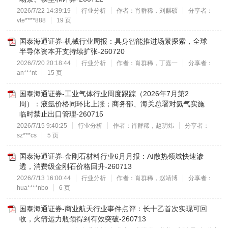
2026/7/22 14:39:19
行业分析
作者：肖群稀，刘麒硕
分享者：
vte****888
19 页
国泰海通证券-机械行业周报：具身智能推进场景探索，全球
半导体资本开支持续扩张-260720
2026/7/20 20:18:44
行业分析
作者：肖群稀，丁嘉一
分享者：
an***nt
15 页
国泰海通证券-工业气体行业周度跟踪（2026年7月第2
周）：液氩价格同环比上涨；商务部、海关总署对氦气实施
临时禁止出口管理-260715
2026/7/15 9:40:25
行业分析
作者：肖群稀，赵玥炜
分享者：
sz***cs
5 页
国泰海通证券-金刚石材料行业6月月报：AI散热领域快速渗
透，消费级金刚石价格回升-260713
2026/7/13 16:00:44
行业分析
作者：肖群稀，赵靖博
分享者：
hua****nbo
6 页
国泰海通证券-商业航天行业事件点评：长十乙首次实现可回
收，火箭运力瓶颈得到有效突破-260713