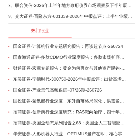
8、
联合资信-2026年上半年地方政府债券市场观察及下半年展望：积极财政政策提质增效，地方债务迈向长效治理-260806
9、
光大证券-百隆东方-601339-2026年中报点评：上半年业绩表现高增，国内外产能均有亮眼表现-260807
热门行业
国金证券-计算机行业专题研究报告：再谈超节点-260724
国泰海通证券-多肽CDMO行业深度报告：多肽市场扩容带动CDMO产能扩建-260727
财通证券-宏观专题报告：黄金为何再次与其他资产脱钩-260726
东吴证券-宁德时代-300750-2026年中报点评：出货高增业绩稳健，回购彰显龙头信心-260726
国金证券-产业景气高频跟踪~07/26期-260726
国投证券-聚氨酯行业深度：东升西落格局深化，供需紧平衡驱动盈利修复-260804
招商证券-创新药行业深度研究：RAS靶向治疗，四十年不可成药的终结，与终结之后的治疗格局演化-260805
招商证券-央国企动态系列报告之68：央国企人工智能应用场景专题-260803
华安证券-人形机器人行业：OPTIMUS量产在即，核心零部件充分受益-260803