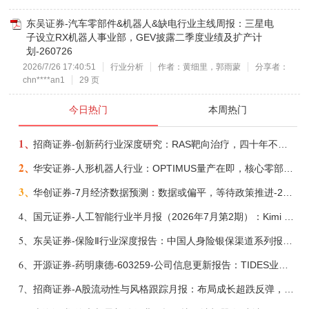
东吴证券-汽车零部件&机器人&缺电行业主线周报：三星电
子设立RX机器人事业部，GEV披露二季度业绩及扩产计
划-260726
2026/7/26 17:40:51
行业分析
作者：黄细里，郭雨蒙
分享者：
chn****an1
29 页
今日热门
本周热门
1、
招商证券-创新药行业深度研究：RAS靶向治疗，四十年不可成药的终结，与终结之后的治疗格局演化-260805
2、
华安证券-人形机器人行业：OPTIMUS量产在即，核心零部件充分受益-260803
3、
华创证券-7月经济数据预测：数据或偏平，等待政策推进-260805
4、
国元证券-人工智能行业半月报（2026年7月第2期）：Kimi K3发布，引领开源大模型发展-260805
5、
东吴证券-保险Ⅱ行业深度报告：中国人身险银保渠道系列报告二，他山之石，可以攻玉-260806
6、
开源证券-药明康德-603259-公司信息更新报告：TIDES业务超预期增长，小分子D&M加速向上-260805
7、
招商证券-A股流动性与风格跟踪月报：布局成长超跌反弹，保留部分再平衡配置-260805