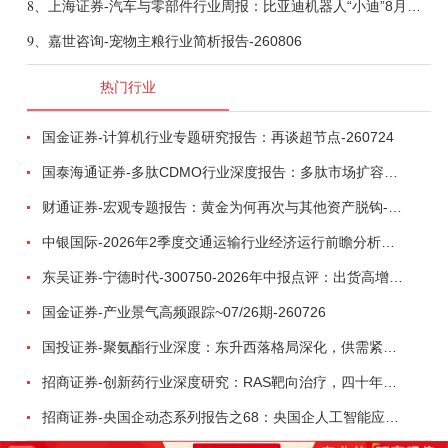
8、
上海证券-汽车与零部件行业周报：比亚迪机器人“小迪”8月亮相，“人工智能+”赋能邮政无人机无人车加速落地-260805
9、
嘉世咨询-宠物主粮行业简析报告-260806
热门行业
国金证券-计算机行业专题研究报告：再谈超节点-260724
国泰海通证券-多肽CDMO行业深度报告：多肽市场扩容带动CDMO产能扩建-260727
财通证券-宏观专题报告：黄金为何再次与其他资产脱钩-260726
中银国际-2026年2季度交通运输行业经济运行前瞻分析：地缘冲突致航运和航空景气度分化，交通基础设施板块总体呈现稳健特征-260724
东吴证券-宁德时代-300750-2026年中报点评：出货高增业绩稳健，回购彰显龙头信心-260726
国金证券-产业景气高频跟踪~07/26期-260726
国投证券-聚氨酯行业深度：东升西落格局深化，供需紧平衡驱动盈利修复-260804
招商证券-创新药行业深度研究：RAS靶向治疗，四十年不可成药的终结，与终结之后的治疗格局演化-260805
招商证券-央国企动态系列报告之68：央国企人工智能应用场景专题-260803