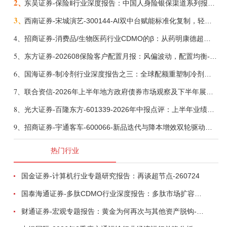
2、
东吴证券-保险Ⅱ行业深度报告：中国人身险银保渠道系列报告二，他山之石，可以攻玉-260806
3、
西南证券-宋城演艺-300144-AI双中台赋能标准化复制，轻重资产双轮打开文旅成长新空间-260731
4、
招商证券-消费品/生物医药行业CDMO的β：从药明康德超预期，看好中国CDMO头部公司成长空间-260805
5、
东方证券-202608保险客户配置月报：风偏波动，配置均衡-260807
6、
国海证券-制冷剂行业深度报告之三：全球配额重塑制冷剂价值，AI材料开启氟化工新时代-260806
7、
联合资信-2026年上半年地方政府债券市场观察及下半年展望：积极财政政策提质增效，地方债务迈向长效治理-260806
8、
光大证券-百隆东方-601339-2026年中报点评：上半年业绩表现高增，国内外产能均有亮眼表现-260807
9、
招商证券-宇通客车-600066-新品迭代与降本增效双轮驱动，海外市场放量可期-260805
热门行业
国金证券-计算机行业专题研究报告：再谈超节点-260724
国泰海通证券-多肽CDMO行业深度报告：多肽市场扩容带动CDMO产能扩建-260727
财通证券-宏观专题报告：黄金为何再次与其他资产脱钩-260726