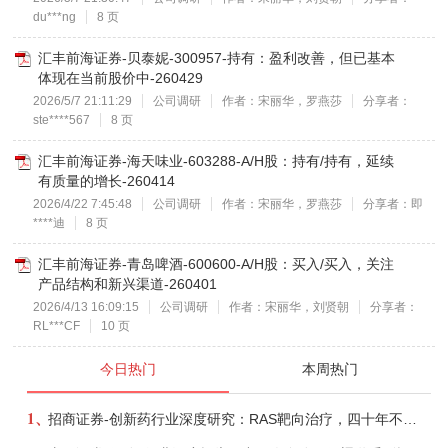
du***ng
8 页
汇丰前海证券-贝泰妮-300957-持有：盈利改善，但已基本
体现在当前股价中-260429
2026/5/7 21:11:29
公司调研
作者：宋丽华，罗燕莎
分享者：
ste****567
8 页
汇丰前海证券-海天味业-603288-A/H股：持有/持有，延续
有质量的增长-260414
2026/4/22 7:45:48
公司调研
作者：宋丽华，罗燕莎
分享者：即
****迪
8 页
汇丰前海证券-青岛啤酒-600600-A/H股：买入/买入，关注
产品结构和新兴渠道-260401
2026/4/13 16:09:15
公司调研
作者：宋丽华，刘贤朝
分享者：
RL***CF
10 页
今日热门
本周热门
1、
招商证券-创新药行业深度研究：RAS靶向治疗，四十年不可成药的终结，与终结之后的治疗格局演化-260805