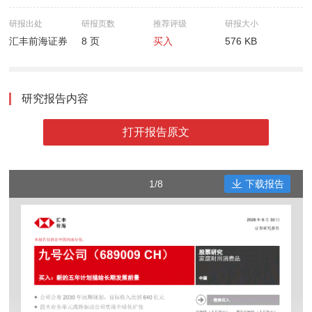
研报出处
研报页数
推荐评级
研报大小
汇丰前海证券
8 页
买入
576 KB
研究报告内容
打开报告原文
1/8
下载报告