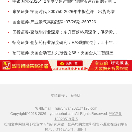
中银国际-2026年2季度交通运输行业经济运行前瞻分析：地缘冲突致航运和航空景气度分化，交通基础设施板块总体呈现稳健特征-260724
东吴证券-宁德时代-300750-2026年中报点评：出货高增业绩稳健，回购彰显龙头信心-260726
国金证券-产业景气高频跟踪~07/26期-260726
国投证券-聚氨酯行业深度：东升西落格局深化，供需紧平衡驱动盈利修复-260804
招商证券-创新药行业深度研究：RAS靶向治疗，四十年不可成药的终结，与终结之后的治疗格局演化-260805
招商证券-央国企动态系列报告之68：央国企人工智能应用场景专题-260803
友情链接：
研报汇
客服Email：huiyunyan2021@126.com
Copyright©2018-2026 yanbaohui.com All Rights Reserved.
冀ICP备
18028519号-5
投研文库网站用于投资学习与研究用途，如果您的文章和报告不愿意在我们平台
展示，请联系我们，谢谢！