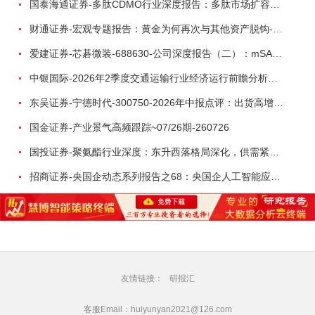
国泰海通证券-多肽CDMO行业深度报告：多肽市场扩容带动CDMO产能扩建-260727
财通证券-宏观专题报告：黄金为何再次与其他资产脱钩-260726
爱建证券-芯碁微装-688630-公司深度报告（二）：mSAP带动LDI量价齐升，大尺寸封装打开成长空间-260722
中银国际-2026年2季度交通运输行业经济运行前瞻分析：地缘冲突致航运和航空景气度分化，交通基础设施板块总体呈现稳健特征-260724
东吴证券-宁德时代-300750-2026年中报点评：出货高增业绩稳健，回购彰显龙头信心-260726
国金证券-产业景气高频跟踪~07/26期-260726
国投证券-聚氨酯行业深度：东升西落格局深化，供需紧平衡驱动盈利修复-260804
招商证券-央国企动态系列报告之68：央国企人工智能应用场景专题-260803
友情链接：
研报汇
客服Email：huiyunyan2021@126.com