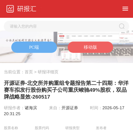
当前位置：
首页
> 研报详细页
开源证券-北交所并购重组专题报告第二十四期：华洋
赛车拟发行股份购买子公司重庆峻驰49%股权，双品
牌战略显效-260517
研报作者：
诸海滨
来自：
开源证券
时间：
2026-05-17
20:31:25
股票名称
股票代码
研报类型
发布者