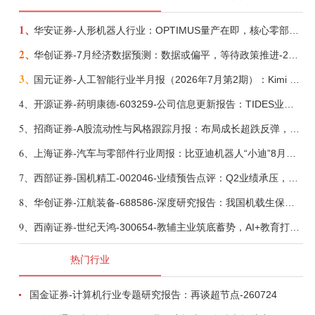
1、
华安证券-人形机器人行业：OPTIMUS量产在即，核心零部件充分受益-260803
2、
华创证券-7月经济数据预测：数据或偏平，等待政策推进-260805
3、
国元证券-人工智能行业半月报（2026年7月第2期）：Kimi K3发布，引领开源大模型发展-260805
4、
开源证券-药明康德-603259-公司信息更新报告：TIDES业务超预期增长，小分子D&M加速向上-260805
5、
招商证券-A股流动性与风格跟踪月报：布局成长超跌反弹，保留部分再平衡配置-260805
6、
上海证券-汽车与零部件行业周报：比亚迪机器人“小迪”8月亮相，“人工智能+”赋能邮政无人机无人车加速落地-260805
7、
西部证券-国机精工-002046-业绩预告点评：Q2业绩承压，看好金刚石散热与特种轴承业务-260804
8、
华创证券-江航装备-688586-深度研究报告：我国机载生保与燃油系统核心供应商，发力“民机+军贸+特种制冷”新质新域——华创交运|航空强国系列（十二）-260804
9、
西南证券-世纪天鸿-300654-教辅主业筑底蓄势，AI+教育打开第二曲线-260729
热门行业
国金证券-计算机行业专题研究报告：再谈超节点-260724