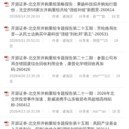
开源证券-北交所并购重组策略报告：秉扬科技拟并购知行股
份，北交所58家次并购重组共绘"强链补链"新图景-260614
2026/6/14 20:26:03
作者：诸海滨
分享者：俞****歆
18 页
开源证券-北交所并购重组专题报告第二十五期：芳纶格局生
变—从民士达购买中菱科技“强链”到杜邦“易主”-260531
2026/5/31 20:52:01
作者：诸海滨
分享者：弹指***25
19
页
开源证券-北交所并购重组专题报告第二十二期：参股公司布
局含锂固废综合回收利用业务，康普化学锂回收再加
码-260426
2026/4/26 22:35:26
作者：诸海滨
分享者：zho****112
19
页
开源证券-北交所并购重组专题报告第二十一期：2026年北
交所投资事件加速，新威凌携手山东银箭布局超细高纯铝
粉-260412
2026/4/13 16:31:09
作者：诸海滨
分享者：ma***an
18 页
开源证券-北交所并购重组专题报告第十五期：凤阳产业基金