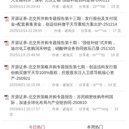
入主格利尔，探析“光伏之都”强链补链协同逻辑-260111
2026/1/11 20:29:43
作者：诸海滨
分享者：22***68
15 页
开源证券-北交所并购专题报告第十三期：发行股份及支付现
金+配套募集资金，创远信科微宇天导重组方案出炉-251214
2025/12/14 22:28:05
作者：诸海滨
分享者：sn***us
17 页
开源证券-北交所并购专题报告第十期：“强链补链”式并购，
迪尔化工收购润禾钾盐，硝酸钾业务协同效应凸显-251103
2025/11/3 15:49:50
作者：诸海滨
分享者：m****扣
16 页
开源证券-北交所策略并购专题报告第七期：创远信科发行股
份购买微宇天导100%股权，控股股东注入卫星导航核心资
产-250921
2025/9/21 16:15:08
作者：诸海滨
分享者：re***tt
14 页
开源证券-北交所策略并购专题报告：吉冈精密收购帝柯国
际，加速全球化布局与产业链协同-250810
2025/8/11 15:17:57
作者：诸海滨
分享者：liu****eng
15
页
今日热门
本周热门